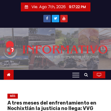
S
Vie. Ago 7th, 2026
9:17:22 PM
a
l
t
a
r
a
l
c
o
n
t
e
n
MÁS
i
A tres meses del enfrentamiento en
d
Nochixtlán la justicia no llega: VVG