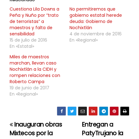
Cuestiona Lila Downs a
No permitiremos que
Peña y Nuño por “trato
gobierno estatal herede
de terroristas” a
deuda: Gobierno de
maestros y falta de
Nochixtlán
sensibilidad
4 de noviembre de 2016
15 de julio de 2016
En «Regional»
En «Estatal»
Miles de maestros
marchan, llevan caso
Nochixtlán a la CIDH y
rompen relaciones con
Roberto Campa
19 de junio de 2017
En «Regional»
Inauguran obras
Entregan a
N
Mixtecos por la
PatyTrujano la