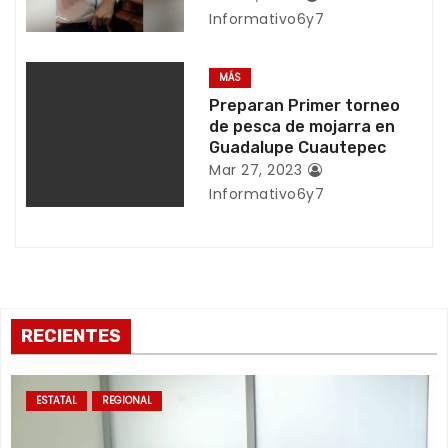
e
Informativo6y7
n
MÁS
t
Preparan Primer torneo
de pesca de mojarra en
r
Guadalupe Cuautepec
Mar 27, 2023
a
Informativo6y7
d
a
s
RECIENTES
ESTATAL
REGIONAL