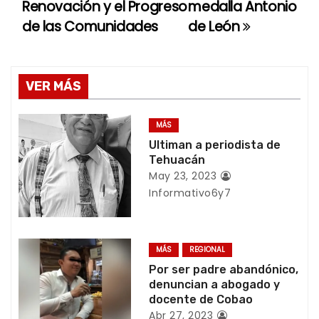
a
Renovación y el Progreso
medalla Antonio
de las Comunidades
de León
v
e
g
VER MÁS
a
MÁS
c
Ultiman a periodista de
Tehuacán
i
May 23, 2023
Informativo6y7
ó
n
MÁS
REGIONAL
d
Por ser padre abandónico,
denuncian a abogado y
e
docente de Cobao
Abr 27, 2023