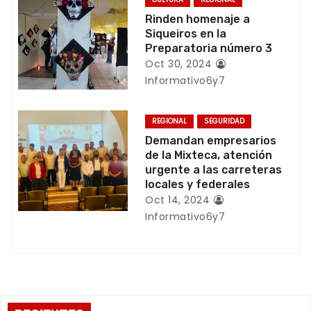
e
Rinden homenaje a
Siqueiros en la
e
Preparatoria número 3
Oct 30, 2024
n
Informativo6y7
t
REGIONAL
SEGURIDAD
r
Demandan empresarios
de la Mixteca, atención
a
urgente a las carreteras
locales y federales
d
Oct 14, 2024
Informativo6y7
a
s