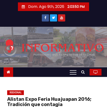
S
Dom. Ago 9th, 2026
2:03:51 PM
a
l
t
a
r
a
l
c
o
n
t
e
n
REGIONAL
i
Alistan Expo Feria Huajuapan 2016;
d
Tradición que contagia