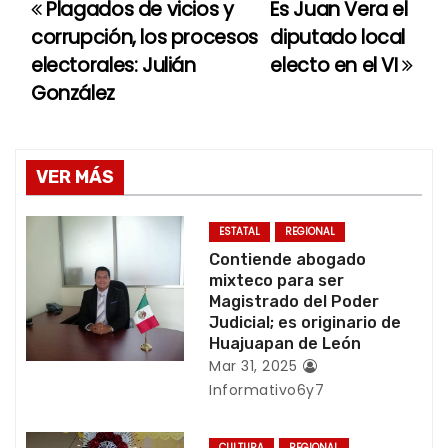
Plagados de vicios y
Es Juan Vera el
N
corrupción, los procesos
diputado local
a
electorales: Julián
electo en el VI
González
v
e
g
VER MÁS
a
ESTATAL
REGIONAL
c
Contiende abogado
mixteco para ser
i
Magistrado del Poder
Judicial; es originario de
ó
Huajuapan de León
Mar 31, 2025
n
Informativo6y7
d
CULTURA
REGIONAL