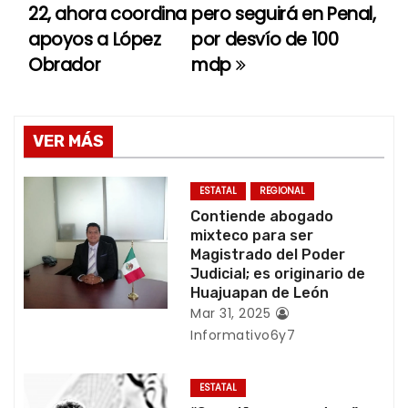
22, ahora coordina
pero seguirá en Penal,
v
apoyos a López
por desvío de 100
e
Obrador
mdp
g
a
VER MÁS
c
ESTATAL
REGIONAL
i
Contiende abogado
mixteco para ser
ó
Magistrado del Poder
Judicial; es originario de
n
Huajuapan de León
Mar 31, 2025
d
Informativo6y7
e
ESTATAL
e