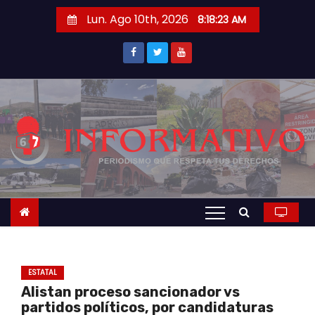
S
Lun. Ago 10th, 2026
8:18:24 AM
a
l
t
a
r
a
l
c
o
n
t
e
n
ESTATAL
i
Alistan proceso sancionador vs
d
partidos políticos, por candidaturas