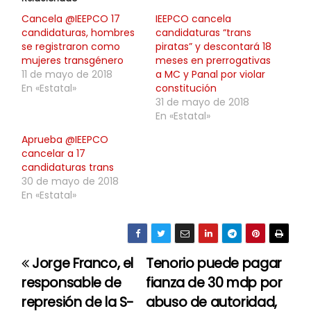
Cancela @IEEPCO 17
IEEPCO cancela
candidaturas, hombres
candidaturas “trans
se registraron como
piratas” y descontará 18
mujeres transgénero
meses en prerrogativas
11 de mayo de 2018
a MC y Panal por violar
En «Estatal»
constitución
31 de mayo de 2018
En «Estatal»
Aprueba @IEEPCO
cancelar a 17
candidaturas trans
30 de mayo de 2018
En «Estatal»
Jorge Franco, el
Tenorio puede pagar
N
responsable de
fianza de 30 mdp por
a
represión de la S-
abuso de autoridad,