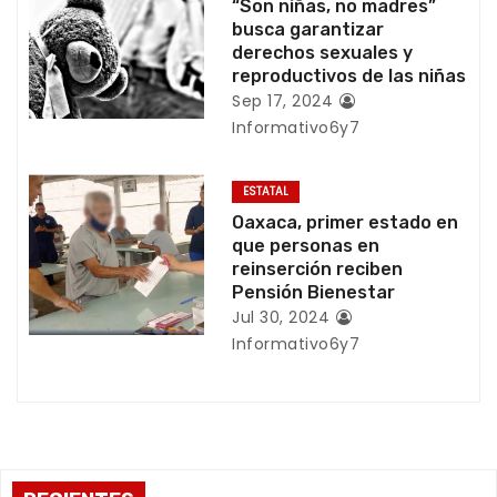
“Son niñas, no madres”
busca garantizar
n
derechos sexuales y
reproductivos de las niñas
t
Sep 17, 2024
r
Informativo6y7
a
ESTATAL
d
Oaxaca, primer estado en
que personas en
a
reinserción reciben
Pensión Bienestar
s
Jul 30, 2024
Informativo6y7