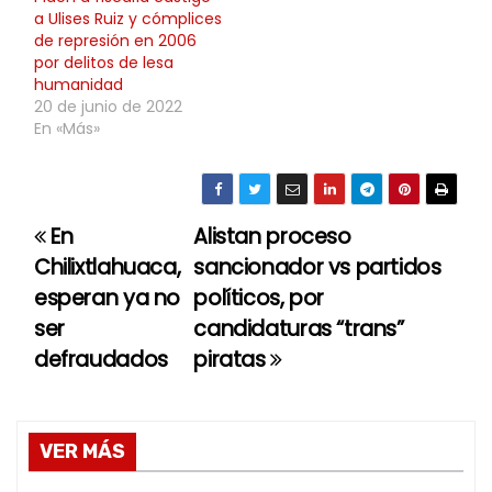
a Ulises Ruiz y cómplices
de represión en 2006
por delitos de lesa
humanidad
20 de junio de 2022
En «Más»
En
Alistan proceso
N
Chilixtlahuaca,
sancionador vs partidos
a
esperan ya no
políticos, por
ser
candidaturas “trans”
v
defraudados
piratas
e
g
VER MÁS
a