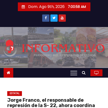
S
Dom. Ago 9th, 2026
7:00:58 AM
a
l
t
a
r
a
l
c
o
n
t
e
n
ESTATAL
i
Jorge Franco, el responsable de
d
represión de la S- 22, ahora coordina