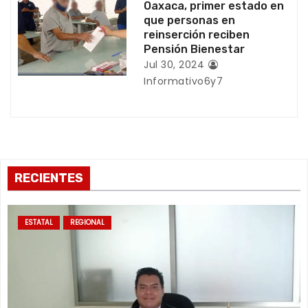
Oaxaca, primer estado en
que personas en
d
reinserción reciben
Pensión Bienestar
a
Jul 30, 2024
s
Informativo6y7
RECIENTES
ESTATAL
REGIONAL