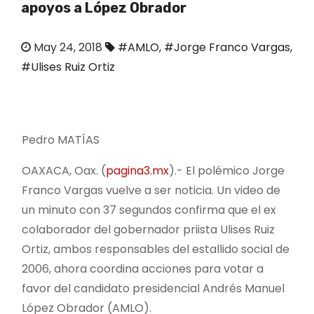
apoyos a López Obrador
o
May 24, 2018
#AMLO
,
#Jorge Franco Vargas
,
#Ulises Ruiz Ortiz
Pedro MATÍAS
OAXACA, Oax. (
pagina3.mx
).- El polémico Jorge
Franco Vargas vuelve a ser noticia. Un video de
un minuto con 37 segundos confirma que el ex
colaborador del gobernador priista Ulises Ruiz
Ortiz, ambos responsables del estallido social de
2006, ahora coordina acciones para votar a
favor del candidato presidencial Andrés Manuel
López Obrador (AMLO).