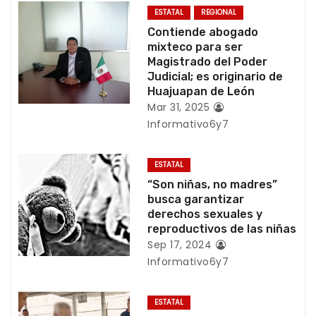
c
ESTATAL
REGIONAL
Contiende abogado
i
mixteco para ser
Magistrado del Poder
ó
Judicial; es originario de
Huajuapan de León
n
Mar 31, 2025
Informativo6y7
d
e
ESTATAL
“Son niñas, no madres”
e
busca garantizar
derechos sexuales y
n
reproductivos de las niñas
Sep 17, 2024
t
Informativo6y7
r
ESTATAL
a