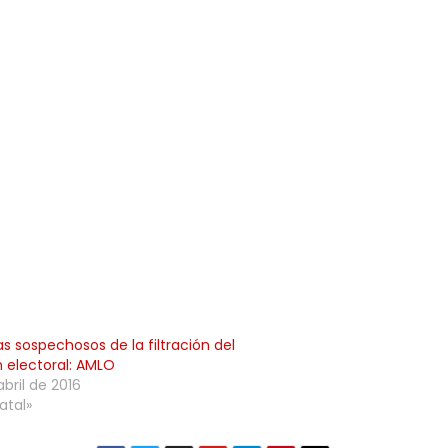
as sospechosos de la filtración del
 electoral: AMLO
abril de 2016
atal»