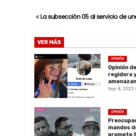
La subsección 05 al servicio de un
N
a
v
VER MÁS
e
OPINIÓN
Opinión de
g
regidora 
a
amenazan
Sep 8, 2022
c
i
OPINIÓN
ó
Preocupac
mandos de
n
promete S