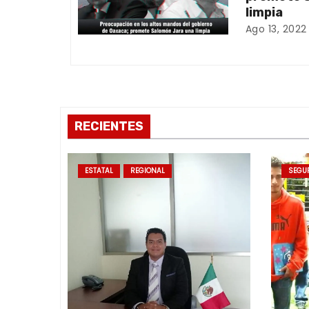
limpia
d
Ago 13, 2022
e
e
n
RECIENTES
t
r
ESTATAL
REGIONAL
SEGU
a
d
a
s