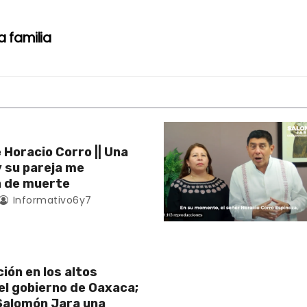
a familia
 Horacio Corro || Una
y su pareja me
 de muerte
Informativo6y7
ión en los altos
l gobierno de Oaxaca;
alomón Jara una