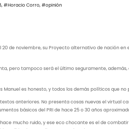
8
,
#Horacio Corro
,
#opinión
20 de noviembre, su Proyecto alternativo de nación en 
enta, pero tampoco será el último seguramente, además,
rés Manuel es honesto, y todos los demás políticos que n
textos anteriores. No presenta cosas nuevas el virtual c
umentos básicos del PRI de hace 25 o 30 años aproxima
e hace mucho ruido, y ese eco chocante es el de combatir