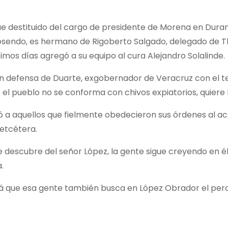
ue destituido del cargo de presidente de Morena en Dura
 Rosendo, es hermano de Rigoberto Salgado, delegado de Tl
timos días agregó a su equipo al cura Alejandro Solalinde.
 en defensa de Duarte, exgobernador de Veracruz con el t
el pueblo no se conforma con chivos expiatorios, quiere l
ó a aquellos que fielmente obedecieron sus órdenes al a
 etcétera.
e descubre del señor López, la gente sigue creyendo en él
.
rá que esa gente también busca en López Obrador el per