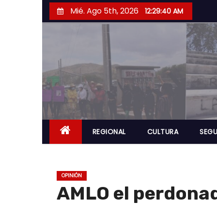
S
Mié. Ago 5th, 2026
12:29:41 AM
a
l
t
a
r
a
l
c
o
REGIONAL
CULTURA
SEGU
n
t
e
OPINIÓN
n
AMLO el perdona
i
d