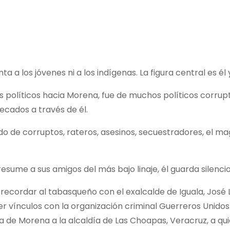
a los jóvenes ni a los indígenas. La figura central es él y
políticos hacia Morena, fue de muchos políticos corrupto
ecados a través de él.
 de corruptos, rateros, asesinos, secuestradores, el magi
esume a sus amigos del más bajo linaje, él guarda silencio
ecordar al tabasqueño con el exalcalde de Iguala, José L
r vínculos con la organización criminal Guerreros Unidos
de Morena a la alcaldía de Las Choapas, Veracruz, a quie