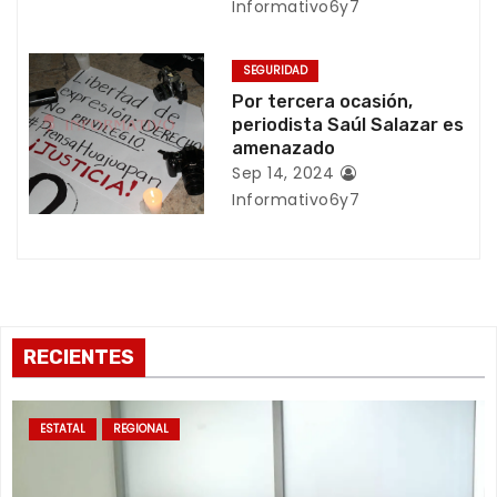
Informativo6y7
n
t
SEGURIDAD
Por tercera ocasión,
r
periodista Saúl Salazar es
amenazado
a
Sep 14, 2024
Informativo6y7
d
a
s
RECIENTES
ESTATAL
REGIONAL