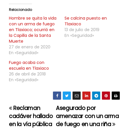
Relacionado
Hombre se quita la vida
Se calcina puesto en
con un arma de fuego
Tlaxiaco
en Tlaxiaco; ocurrió en
13 de julio de 2019
la Capilla de la Santa
En «Seguridad»
Muerte
27 de enero de 2020
En «Seguridad»
Fuego acaba con
escuela en Tlaxiaco
26 de abril de 2018
En «Seguridad»
Reclaman
Asegurado por
N
cadáver hallado
amenazar con un arma
a
en la vía pública
de fuego en una riña