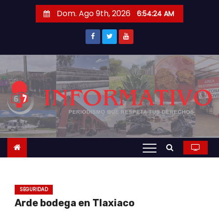
S
Dom. Ago 9th, 2026
6:54:25 AM
a
l
t
a
r
a
l
c
o
n
t
e
n
SEGURIDAD
i
Arde bodega en Tlaxiaco
d