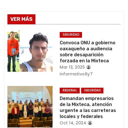
v
e
VER MÁS
g
SEGURIDAD
a
Convoca ONU a gobierno
oaxaqueño a audiencia
c
sobre desaparición
forzada en la Mixteca
i
Mar 13, 2025
Informativo6y7
ó
n
REGIONAL
SEGURIDAD
Demandan empresarios
d
de la Mixteca, atención
urgente a las carreteras
e
locales y federales
e
Oct 14, 2024