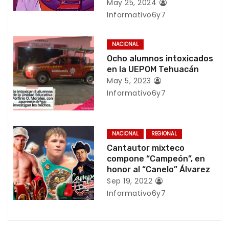
May 25, 2024
Informativo6y7
d
e
NACIONAL
Ocho alumnos intoxicados
e
en la UEPOM Tehuacán
n
May 5, 2023
Informativo6y7
t
r
NACIONAL
REGIONAL
a
Cantautor mixteco
compone “Campeón”, en
d
honor al “Canelo” Álvarez
Sep 19, 2022
a
Informativo6y7
s