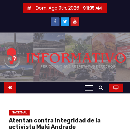
S
Dom. Ago 9th, 2026
9:11:35 AM
a
l
t
a
r
a
l
c
o
n
t
e
n
NACIONAL
i
Atentan contra integridad de la
d
activista Malú Andrade