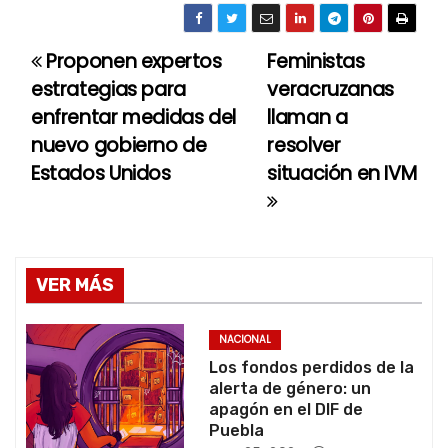
Proponen expertos
Feministas
N
estrategias para
veracruzanas
a
enfrentar medidas del
llaman a
nuevo gobierno de
resolver
v
Estados Unidos
situación en IVM
e
g
a
VER MÁS
c
NACIONAL
i
Los fondos perdidos de la
alerta de género: un
ó
apagón en el DIF de
Puebla
n