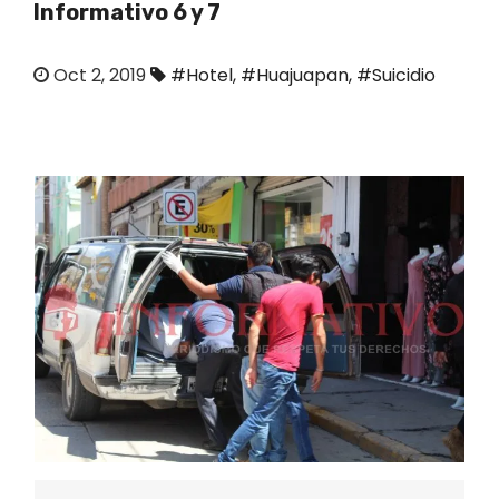
Informativo 6 y 7
o
Oct 2, 2019
#Hotel
,
#Huajuapan
,
#Suicidio