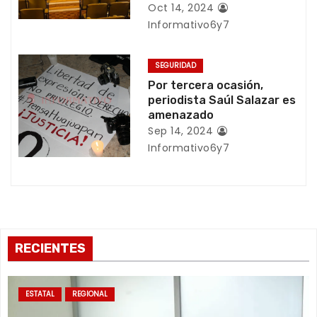
t
Oct 14, 2024
Informativo6y7
r
a
SEGURIDAD
Por tercera ocasión,
d
periodista Saúl Salazar es
amenazado
a
Sep 14, 2024
Informativo6y7
s
RECIENTES
ESTATAL
REGIONAL