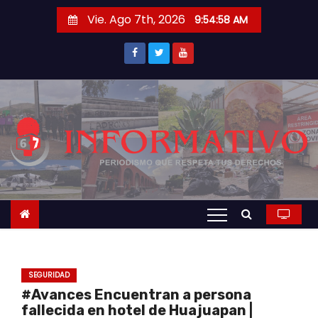
S
Vie. Ago 7th, 2026
9:54:59 AM
a
l
t
a
r
a
l
c
o
n
t
e
n
SEGURIDAD
i
#Avances Encuentran a persona
d
fallecida en hotel de Huajuapan |