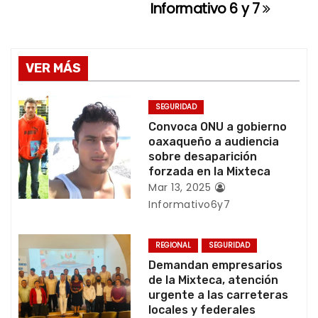
e
Informativo 6 y 7
g
a
VER MÁS
c
SEGURIDAD
i
Convoca ONU a gobierno
oaxaqueño a audiencia
ó
sobre desaparición
forzada en la Mixteca
n
Mar 13, 2025
Informativo6y7
d
e
REGIONAL
SEGURIDAD
Demandan empresarios
e
de la Mixteca, atención
urgente a las carreteras
n
locales y federales