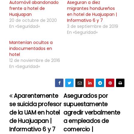
Automóvil abandonado
Aseguran a diez
frente a hotel de
migrantes hondureños
Huajuapan
en hotel de Huajuapan |
20 de octubre de 2020
Informativo 6 y 7
En «Seguridad»
3 de septiembre de 2019
En «Seguridad»
Mantenían ocultos a
indocumentados en
hotel
12 de noviembre de 2016
En «Seguridad»
Aparentemente
Asegurados por
N
se suicida profesor
supuestamente
a
de la UAM en hotel
agredir verbalmente
de Huajuapan |
a empleados de
v
Informativo 6 y 7
comercio |