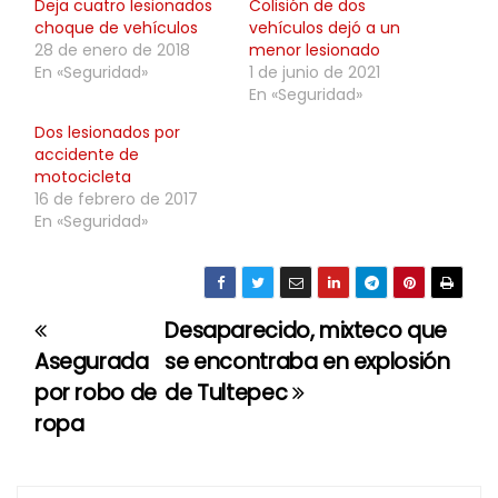
Deja cuatro lesionados
Colisión de dos
choque de vehículos
vehículos dejó a un
28 de enero de 2018
menor lesionado
En «Seguridad»
1 de junio de 2021
En «Seguridad»
Dos lesionados por
accidente de
motocicleta
16 de febrero de 2017
En «Seguridad»
Desaparecido, mixteco que
N
Asegurada
se encontraba en explosión
a
por robo de
de Tultepec
ropa
v
e