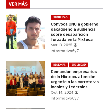
g
VER MÁS
a
SEGURIDAD
c
Convoca ONU a gobierno
oaxaqueño a audiencia
i
sobre desaparición
forzada en la Mixteca
ó
Mar 13, 2025
Informativo6y7
n
d
REGIONAL
SEGURIDAD
Demandan empresarios
e
de la Mixteca, atención
urgente a las carreteras
e
locales y federales
Oct 14, 2024
n
Informativo6y7
t