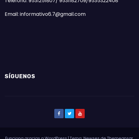
Teléfono: 9531251807/ 9531182709/9535322408
Email: informativo6.7@gmail.com
SÍGUENOS
Funciona gracias a WordPress
|
Tema: Newses de
Themeansar
.