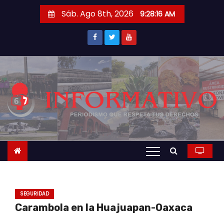
S
Sáb. Ago 8th, 2026
9:28:17 AM
a
l
t
a
r
a
l
c
o
n
t
e
n
SEGURIDAD
i
Carambola en la Huajuapan-Oaxaca
d