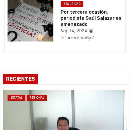
SEGURIDAD
r
Por tercera ocasión,
periodista Saúl Salazar es
a
amenazado
Sep 14, 2024
d
Informativo6y7
a
s
RECIENTES
ESTATAL
REGIONAL