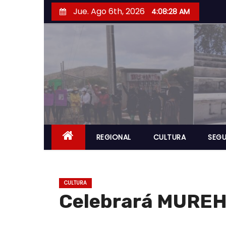
S
Jue. Ago 6th, 2026
4:08:29 AM
a
l
t
a
r
a
l
c
o
REGIONAL
CULTURA
SEGU
n
t
e
CULTURA
n
Celebrará MUREH e
i
d