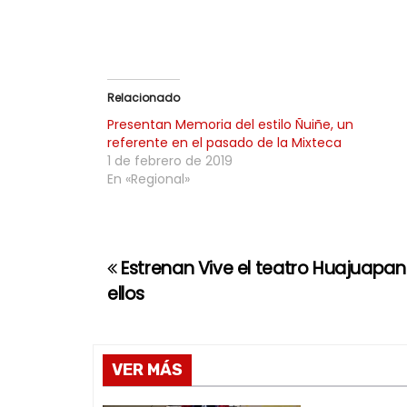
Relacionado
Presentan Memoria del estilo Ñuiñe, un
referente en el pasado de la Mixteca
1 de febrero de 2019
En «Regional»
Estrenan Vive el teatro Huajuapan 
N
ellos
a
v
VER MÁS
e