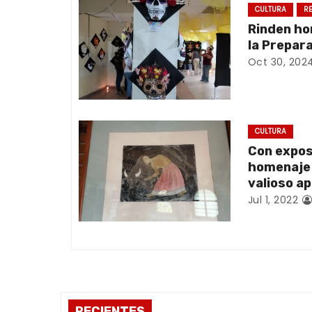
g
CULTURA
R
Rinden ho
a
la Prepar
Oct 30, 202
c
i
ó
CULTURA
Con expos
n
homenaje 
valioso a
d
Jul 1, 2022
e
e
n
t
RECIENTES