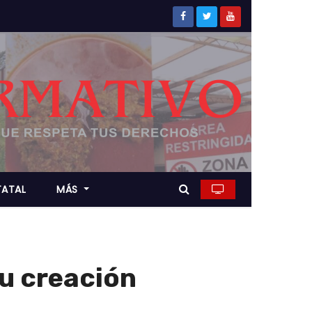
TATAL
MÁS
su creación