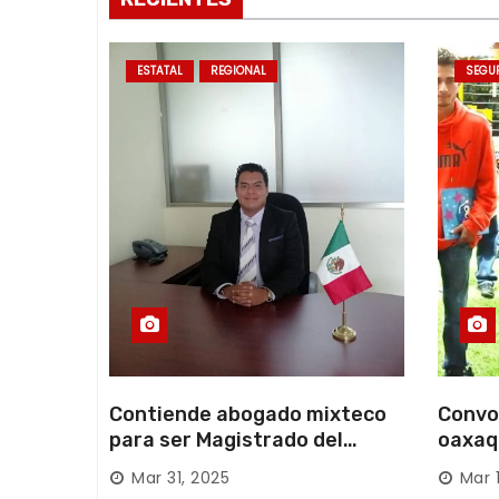
r
ESTATAL
REGIONAL
SEGU
a
d
a
s
Contiende abogado mixteco
Convo
para ser Magistrado del
oaxaq
Poder Judicial; es originario
desapa
Mar 31, 2025
Mar 
de Huajuapan de León
Mixte