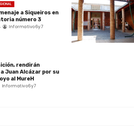
EGIONAL
menaje a Siqueiros en
atoria número 3
4
Informativo6y7
ición, rendirán
a Juan Alcázar por su
poyo al MureH
Informativo6y7