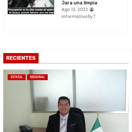
r
Jara una limpia
Ago 13, 2022
a
Informativo6y7
d
a
s
RECIENTES
ESTATAL
REGIONAL