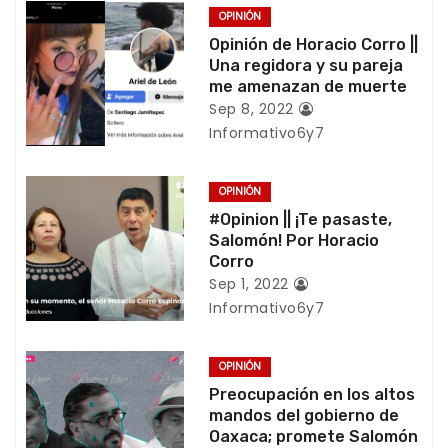
OPINIÓN
a
Opinión de Horacio Corro ||
Una regidora y su pareja
c
me amenazan de muerte
Sep 8, 2022
i
Informativo6y7
ó
OPINIÓN
n
#Opinion || ¡Te pasaste,
d
Salomón! Por Horacio
Corro
e
Sep 1, 2022
Informativo6y7
e
n
OPINIÓN
Preocupación en los altos
t
mandos del gobierno de
Oaxaca; promete Salomón