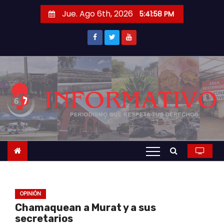
S
Jue. Ago 6th, 2026
5:41:59 PM
a
l
t
a
r
a
l
c
o
n
t
e
n
OPINIÓN
i
Chamaquean a Murat y a sus
d
secretarios