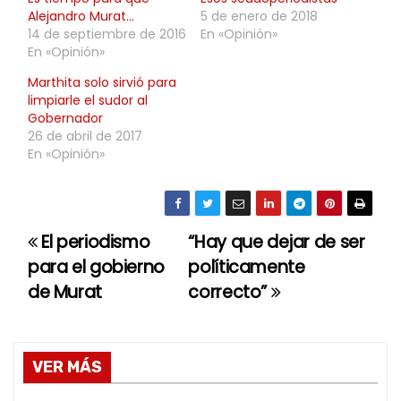
Alejandro Murat…
5 de enero de 2018
14 de septiembre de 2016
En «Opinión»
En «Opinión»
Marthita solo sirvió para
limpiarle el sudor al
Gobernador
26 de abril de 2017
En «Opinión»
El periodismo
“Hay que dejar de ser
N
para el gobierno
políticamente
a
de Murat
correcto”
v
e
VER MÁS
g