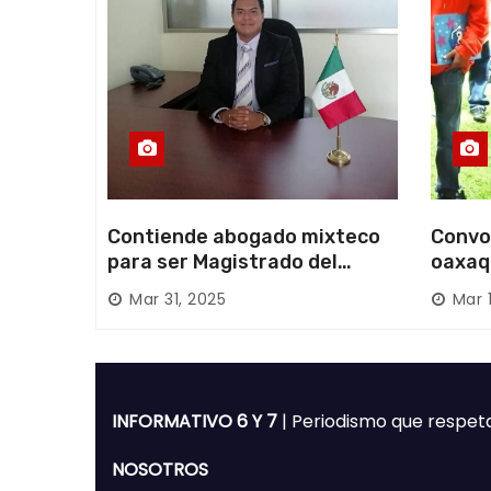
a
s
Contiende abogado mixteco
Convo
para ser Magistrado del
oaxaq
Poder Judicial; es originario
desapa
Mar 31, 2025
Mar 
de Huajuapan de León
Mixte
INFORMATIVO 6 Y 7
| Periodismo que respet
NOSOTROS