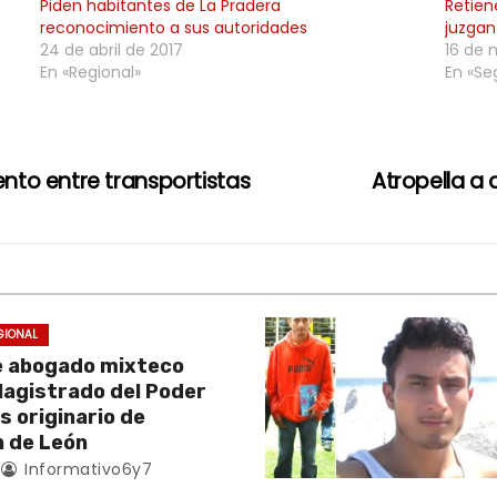
Piden habitantes de La Pradera
Retien
reconocimiento a sus autoridades
juzgan
24 de abril de 2017
16 de 
En «Regional»
En «Se
to entre transportistas
Atropella a
GIONAL
e abogado mixteco
Magistrado del Poder
es originario de
 de León
Informativo6y7