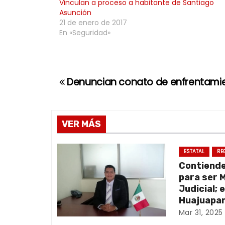
Vinculan a proceso a habitante de Santiago
Asunción
21 de enero de 2017
En «Seguridad»
Denuncian conato de enfrentamien
N
a
v
VER MÁS
e
ESTATAL
RE
Contiend
g
para ser 
a
Judicial; 
Huajuapan
c
Mar 31, 2025