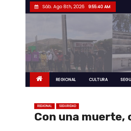
S
Sáb. Ago 8th, 2026
9:55:40 AM
a
l
t
a
r
a
l
c
o
REGIONAL
CULTURA
SEGU
n
t
e
REGIONAL
SEGURIDAD
n
Con una muerte, 
i
d