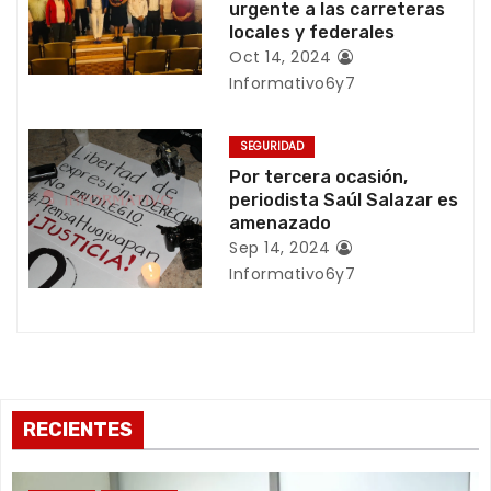
d
urgente a las carreteras
locales y federales
e
Oct 14, 2024
Informativo6y7
e
n
SEGURIDAD
Por tercera ocasión,
t
periodista Saúl Salazar es
amenazado
r
Sep 14, 2024
a
Informativo6y7
d
a
s
RECIENTES