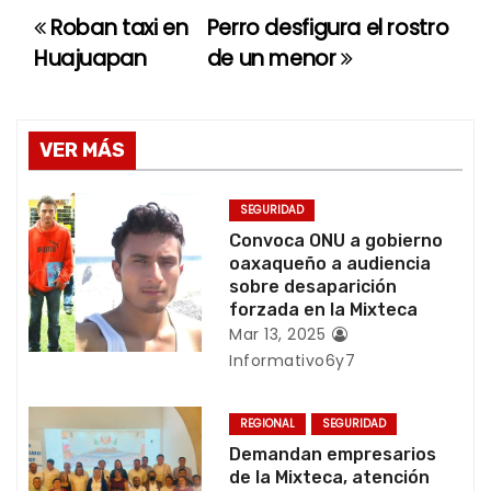
Roban taxi en
Perro desfigura el rostro
N
Huajuapan
de un menor
a
v
VER MÁS
e
g
SEGURIDAD
Convoca ONU a gobierno
a
oaxaqueño a audiencia
sobre desaparición
c
forzada en la Mixteca
Mar 13, 2025
i
Informativo6y7
ó
REGIONAL
SEGURIDAD
n
Demandan empresarios
de la Mixteca, atención