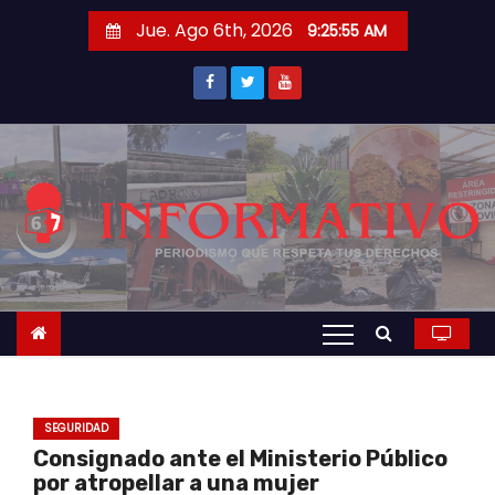
S
Jue. Ago 6th, 2026
9:25:56 AM
a
l
t
a
r
a
l
c
o
n
t
e
n
SEGURIDAD
i
Consignado ante el Ministerio Público
d
por atropellar a una mujer