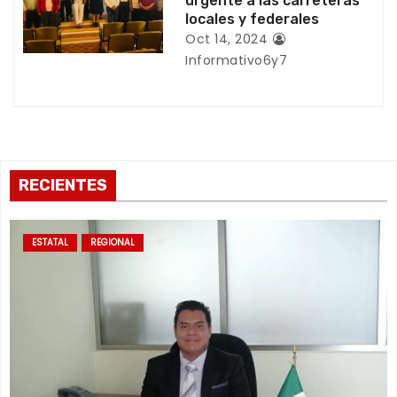
urgente a las carreteras
locales y federales
d
Oct 14, 2024
Informativo6y7
a
s
RECIENTES
ESTATAL
REGIONAL