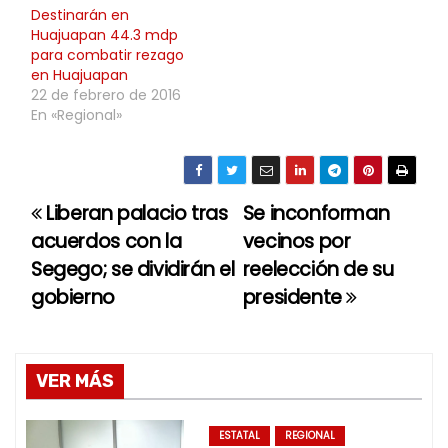
Destinarán en
Huajuapan 44.3 mdp
para combatir rezago
en Huajuapan
22 de febrero de 2016
En «Regional»
Liberan palacio tras
Se inconforman
N
acuerdos con la
vecinos por
a
Segego; se dividirán el
reelección de su
gobierno
presidente
v
e
g
VER MÁS
a
ESTATAL
REGIONAL