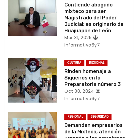
c
Contiende abogado
mixteco para ser
i
Magistrado del Poder
Judicial; es originario de
ó
Huajuapan de León
Mar 31, 2025
n
Informativo6y7
d
CULTURA
REGIONAL
e
Rinden homenaje a
Siqueiros en la
e
Preparatoria número 3
Oct 30, 2024
n
Informativo6y7
t
REGIONAL
SEGURIDAD
r
Demandan empresarios
de la Mixteca, atención
a