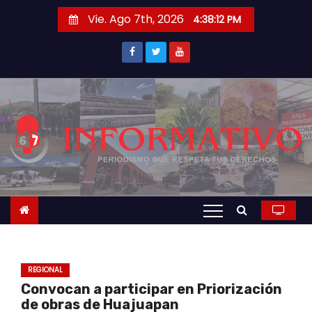
S
Vie. Ago 7th, 2026
4:38:13 PM
a
l
t
a
r
a
l
c
o
n
t
e
n
REGIONAL
i
Convocan a participar en Priorización
d
de obras de Huajuapan