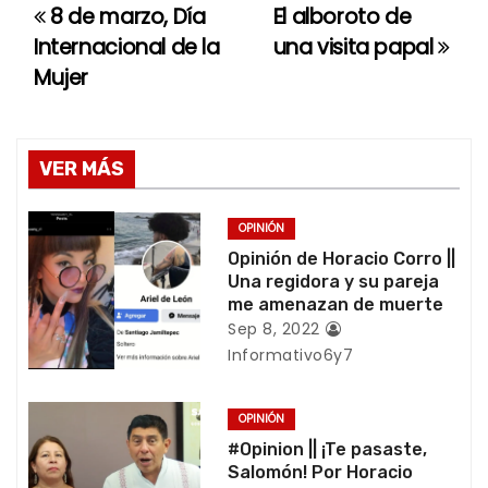
8 de marzo, Día
El alboroto de
N
Internacional de la
una visita papal
a
Mujer
v
e
VER MÁS
g
OPINIÓN
a
Opinión de Horacio Corro ||
Una regidora y su pareja
c
me amenazan de muerte
Sep 8, 2022
i
Informativo6y7
ó
OPINIÓN
n
#Opinion || ¡Te pasaste,
d
Salomón! Por Horacio