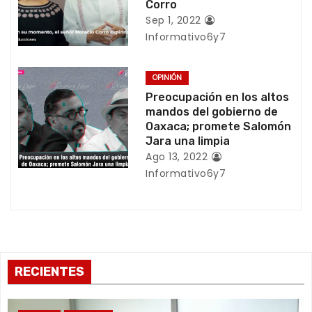
Corro
e
Sep 1, 2022
Informativo6y7
e
n
OPINIÓN
Preocupación en los altos
t
mandos del gobierno de
Oaxaca; promete Salomón
r
Jara una limpia
Ago 13, 2022
a
Informativo6y7
d
a
s
RECIENTES