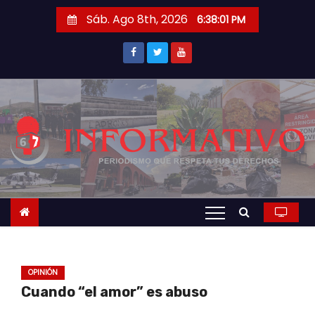
S
Sáb. Ago 8th, 2026
6:38:02 PM
a
l
t
a
r
a
l
c
o
n
t
e
n
OPINIÓN
i
Cuando “el amor” es abuso
d