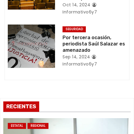
e
Oct 14, 2024
Informativo6y7
n
t
SEGURIDAD
Por tercera ocasión,
r
periodista Saúl Salazar es
amenazado
a
Sep 14, 2024
Informativo6y7
d
a
s
RECIENTES
ESTATAL
REGIONAL