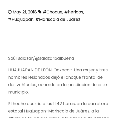
o
May 21, 2018
#Choque
,
#heridos
,
#Huajuapan
,
#Mariscala de Juárez
Saúl Salazar/@salazarbalbuena
HUAJUAPAN DE LEÓN, Oaxaca.- Una mujer y tres
hombres lesionados dejó el choque frontal de
dos vehículos, ocurrido en la jurisdicción de este
municipio.
El hecho ocurrió a las 11:42 horas, en la carretera
estatal Huajuapan-Mariscala de Juárez, a la