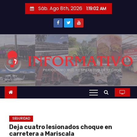
S
Sáb. Ago 8th, 2026
1:19:03 AM
a
l
t
a
r
a
l
c
o
n
t
e
n
SEGURIDAD
i
Deja cuatro lesionados choque en
d
carretera a Mariscala