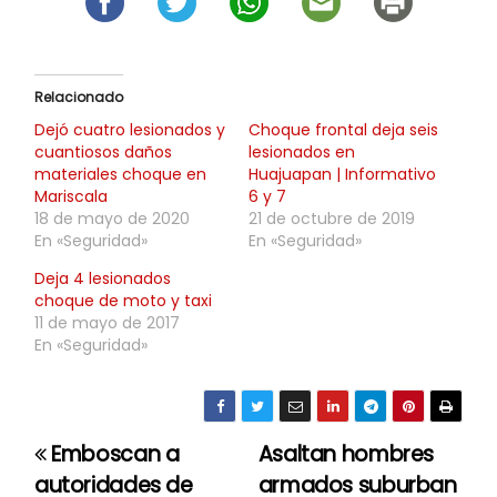
Relacionado
Dejó cuatro lesionados y
Choque frontal deja seis
cuantiosos daños
lesionados en
materiales choque en
Huajuapan | Informativo
Mariscala
6 y 7
18 de mayo de 2020
21 de octubre de 2019
En «Seguridad»
En «Seguridad»
Deja 4 lesionados
choque de moto y taxi
11 de mayo de 2017
En «Seguridad»
Emboscan a
Asaltan hombres
N
autoridades de
armados suburban