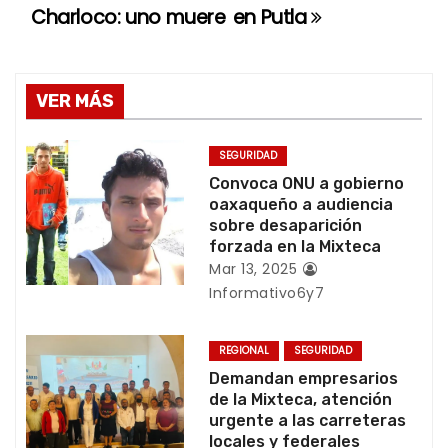
a
Charloco: uno muere
en Putla
v
e
VER MÁS
g
SEGURIDAD
a
Convoca ONU a gobierno
oaxaqueño a audiencia
c
sobre desaparición
forzada en la Mixteca
i
Mar 13, 2025
Informativo6y7
ó
n
REGIONAL
SEGURIDAD
Demandan empresarios
d
de la Mixteca, atención
urgente a las carreteras
e
locales y federales