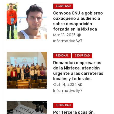
g
SEGURIDAD
a
Convoca ONU a gobierno
oaxaqueño a audiencia
c
sobre desaparición
forzada en la Mixteca
i
Mar 13, 2025
Informativo6y7
ó
n
REGIONAL
SEGURIDAD
Demandan empresarios
d
de la Mixteca, atención
urgente a las carreteras
e
locales y federales
e
Oct 14, 2024
Informativo6y7
n
t
SEGURIDAD
Por tercera ocasión,