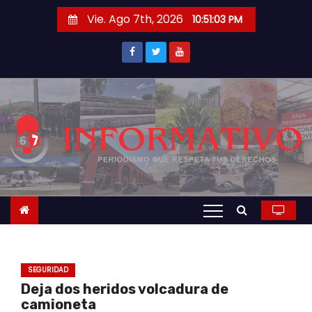
S
Vie. Ago 7th, 2026
10:51:04 PM
a
l
t
a
r
a
l
c
o
n
t
e
n
SEGURIDAD
i
Deja dos heridos volcadura de
d
camioneta