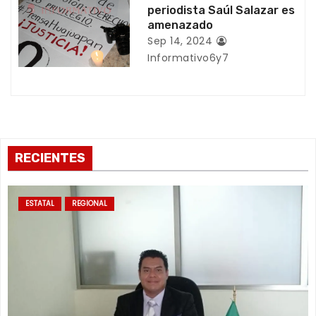
r
periodista Saúl Salazar es
amenazado
a
Sep 14, 2024
Informativo6y7
d
a
s
RECIENTES
ESTATAL
REGIONAL