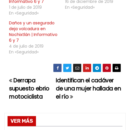
Informativo 6 y 7
16 de diciembre de 2019
1 de julio de 2019
En «Seguridad»
En «Seguridad»
Daños y un asegurado
deja volcadura en
Nochixtlán | Informativo
6 y 7
4 de julio de 2019
En «Seguridad»
Derrapa
Identifican el cadáver
N
supuesto ebrio
de una mujer hallada en
a
motociclista
el río
v
e
VER MÁS