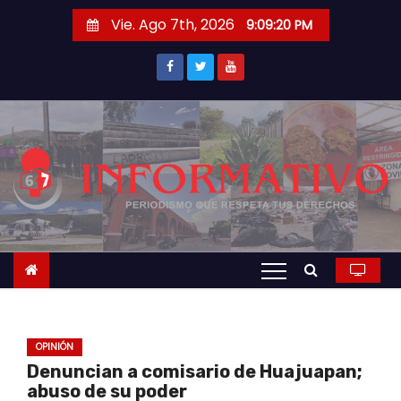
S
Vie. Ago 7th, 2026
9:09:21 PM
a
l
t
a
r
a
l
c
o
n
t
e
n
OPINIÓN
i
Denuncian a comisario de Huajuapan;
d
abuso de su poder