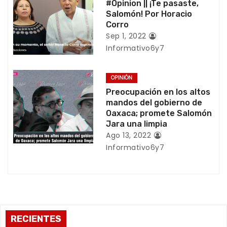
#Opinion || ¡Te pasaste,
d
Salomón! Por Horacio
Corro
e
Sep 1, 2022
Informativo6y7
e
n
OPINIÓN
Preocupación en los altos
t
mandos del gobierno de
Oaxaca; promete Salomón
r
Jara una limpia
Ago 13, 2022
a
Informativo6y7
d
a
s
RECIENTES