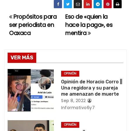
Propósitos para
Eso de «quien la
N
ser periodista en
hace la paga», es
a
Oaxaca
mentira
v
e
VER MÁS
g
OPINIÓN
a
Opinión de Horacio Corro ||
Una regidora y su pareja
c
me amenazan de muerte
Sep 8, 2022
i
Informativo6y7
ó
OPINIÓN
n