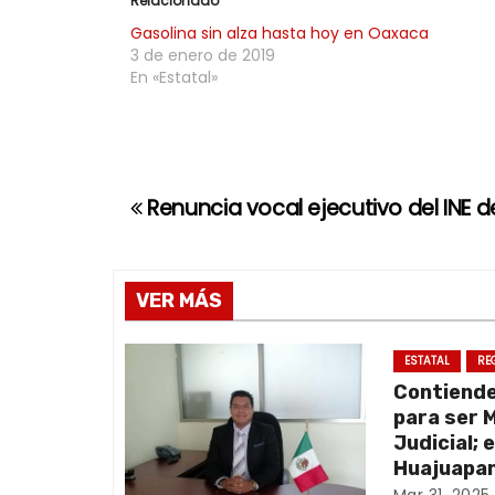
Relacionado
Gasolina sin alza hasta hoy en Oaxaca
3 de enero de 2019
En «Estatal»
Renuncia vocal ejecutivo del INE del
N
a
v
VER MÁS
e
ESTATAL
RE
Contiend
g
para ser 
a
Judicial; 
Huajuapan