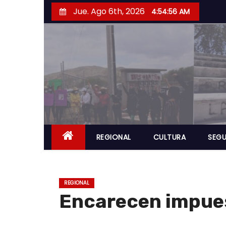
S
Jue. Ago 6th, 2026
4:54:57 AM
a
l
t
a
r
a
l
c
o
REGIONAL
CULTURA
SEGU
n
t
e
REGIONAL
n
Encarecen impues
i
d