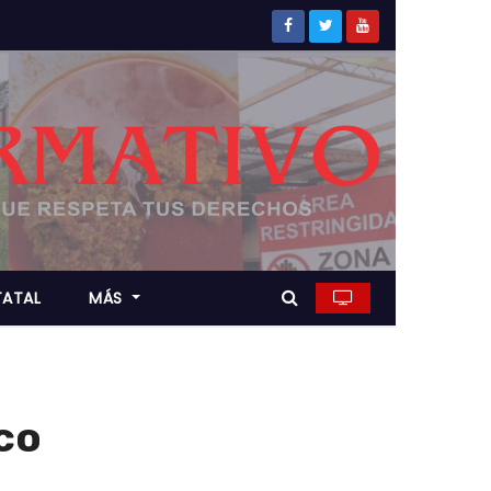
TATAL
MÁS
co