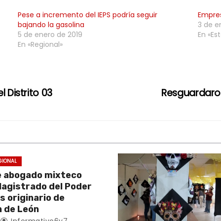
Pese a incremento del IEPS podría seguir
Empres
bajando la gasolina
3 de e
5 de enero de 2019
En «Est
En «Regional»
 Distrito 03
Resguardaro
GIONAL
e abogado mixteco
Magistrado del Poder
es originario de
 de León