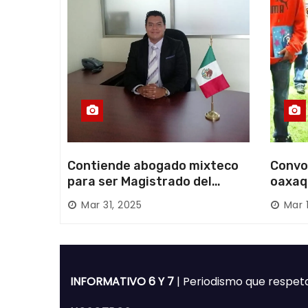
d
a
s
Contiende abogado mixteco
Convo
para ser Magistrado del
oaxaq
Poder Judicial; es originario
desapa
Mar 31, 2025
Mar 
de Huajuapan de León
Mixte
INFORMATIVO 6 Y 7
| Periodismo que respet