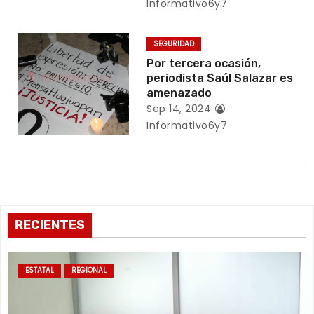
Informativo6y7
e
n
SEGURIDAD
Por tercera ocasión,
t
periodista Saúl Salazar es
amenazado
r
Sep 14, 2024
a
Informativo6y7
d
a
s
RECIENTES
ESTATAL
REGIONAL