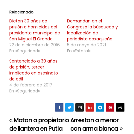
Relacionado
Dictan 30 años de
Demandan en el
prisión a homicidas del
Congreso la búsqueda y
presidente municipal de
localización de
San Miguel El Grande
periodista oaxaqueño
22 de diciembre de 2016
5 de mayo de 2021
En «Seguridad»
En «Estatal»
Sentenciado a 30 años
de prisión, tercer
implicado en asesinato
de edil
4 de febrero de 2017
En «Seguridad»
Matan a propietario
Arrestan a menor
N
de llantera en Putla
con arma blanca