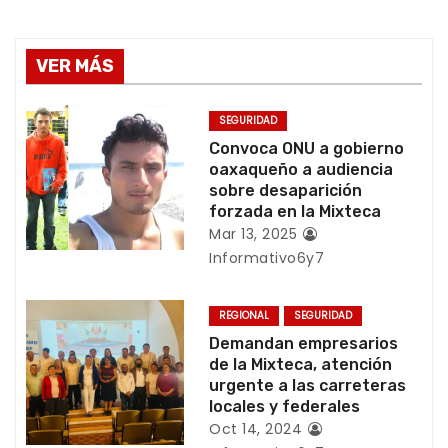
a
v
VER MÁS
e
g
SEGURIDAD
Convoca ONU a gobierno
a
oaxaqueño a audiencia
sobre desaparición
c
forzada en la Mixteca
Mar 13, 2025
i
Informativo6y7
ó
REGIONAL
SEGURIDAD
n
Demandan empresarios
de la Mixteca, atención
d
urgente a las carreteras
locales y federales
e
Oct 14, 2024