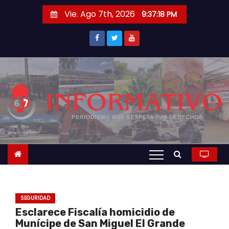
S
Vie. Ago 7th, 2026
9:37:19 PM
a
l
t
a
r
a
l
c
o
n
t
e
n
SEGURIDAD
i
Esclarece Fiscalía homicidio de
d
Munícipe de San Miguel El Grande