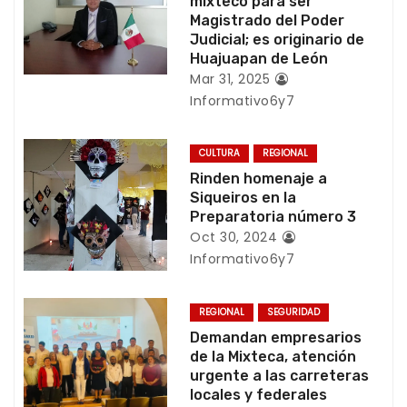
mixteco para ser
i
Magistrado del Poder
Judicial; es originario de
ó
Huajuapan de León
Mar 31, 2025
n
Informativo6y7
d
CULTURA
REGIONAL
e
Rinden homenaje a
Siqueiros en la
e
Preparatoria número 3
Oct 30, 2024
n
Informativo6y7
t
REGIONAL
SEGURIDAD
r
Demandan empresarios
de la Mixteca, atención
a
urgente a las carreteras
locales y federales