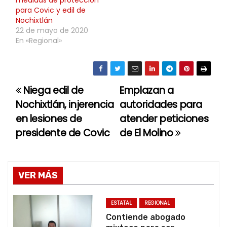
para Covic y edil de
Nochixtlán
22 de mayo de 2020
En «Regional»
Niega edil de
Emplazan a
N
Nochixtlán, injerencia
autoridades para
a
en lesiones de
atender peticiones
presidente de Covic
de El Molino
v
e
g
VER MÁS
a
ESTATAL
REGIONAL
c
Contiende abogado