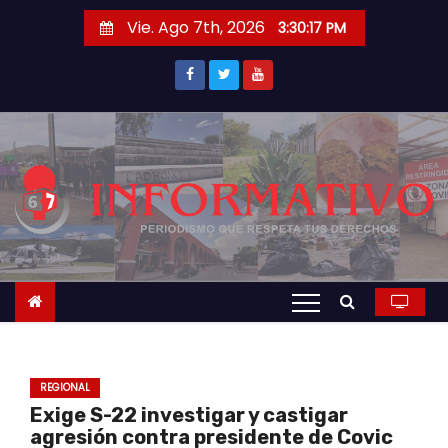
S
Vie. Ago 7th, 2026
3:30:17 PM
a
l
t
a
r
a
l
c
o
n
t
e
n
REGIONAL
i
Exige S-22 investigar y castigar
d
agresión contra presidente de Covic