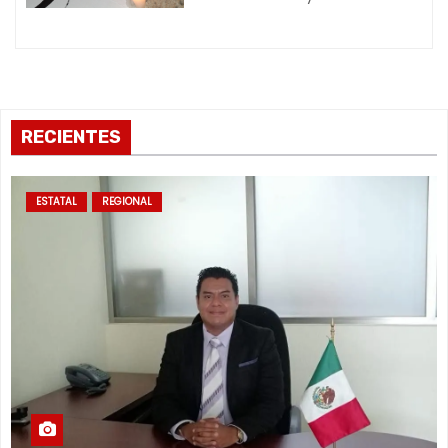
d
a
s
RECIENTES
ESTATAL
REGIONAL