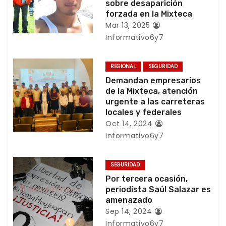
c
sobre desaparición
forzada en la Mixteca
i
Mar 13, 2025
Informativo6y7
ó
n
REGIONAL
SEGURIDAD
Demandan empresarios
d
de la Mixteca, atención
urgente a las carreteras
e
locales y federales
e
Oct 14, 2024
Informativo6y7
n
t
SEGURIDAD
Por tercera ocasión,
r
periodista Saúl Salazar es
amenazado
a
Sep 14, 2024
Informativo6y7