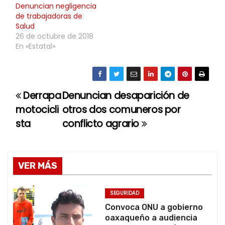
Denuncian negligencia
de trabajadoras de
Salud
26 de octubre de 2018
En «Estatal»
Derrapa
Denuncian desaparición de
N
motocicli
otros dos comuneros por
a
sta
conflicto agrario
v
e
VER MÁS
g
SEGURIDAD
a
Convoca ONU a gobierno
oaxaqueño a audiencia