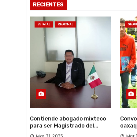
RECIENTES
t
r
ESTATAL
REGIONAL
SEGU
a
d
a
s
Contiende abogado mixteco
Convo
para ser Magistrado del
oaxaq
Poder Judicial; es originario
desapa
Mar 31, 2025
Mar 