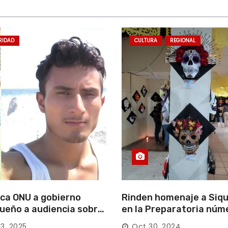
RIDAD
CULTURA
REGIONAL
ca ONU a gobierno
Rinden homenaje a Siqu
ueño a audiencia sobre
en la Preparatoria núm
rición forzada en la
13, 2025
Oct 30, 2024