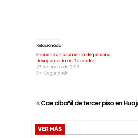
Relacionado
Encuentran osamenta de persona
desaparecida en Tezoatlán
23 de enero de 2018
En «Seguridad»
Cae albañil de tercer piso en Hua
N
a
v
VER MÁS