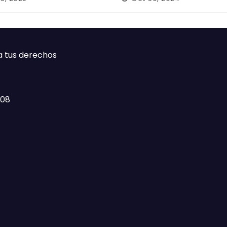
ca
a tus derechos
408