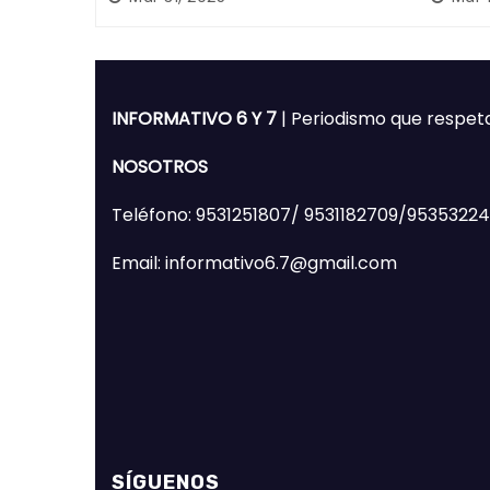
de Huajuapan de León
Mixte
INFORMATIVO 6 Y 7
| Periodismo que respet
NOSOTROS
Teléfono: 9531251807/ 9531182709/9535322
Email: informativo6.7@gmail.com
SÍGUENOS