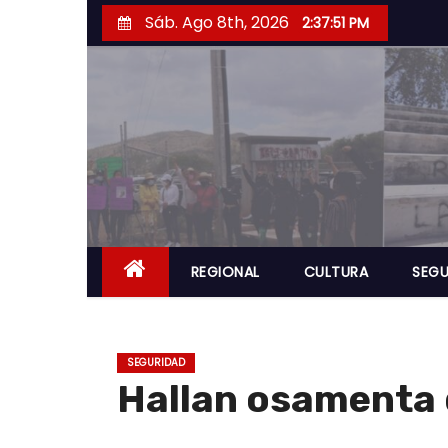
S
Sáb. Ago 8th, 2026
2:37:52 PM
a
l
t
a
r
a
l
c
o
REGIONAL
CULTURA
SEGU
n
t
e
SEGURIDAD
n
Hallan osamenta 
i
d