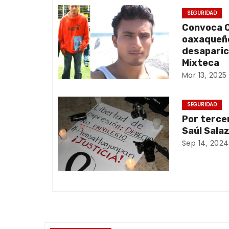
e
SEGURIDAD
Convoca O
g
oaxaqueño
a
desaparic
Mixteca
c
Mar 13, 2025
i
SEGURIDAD
ó
Por terce
Saúl Sala
n
Sep 14, 2024
d
e
e
n