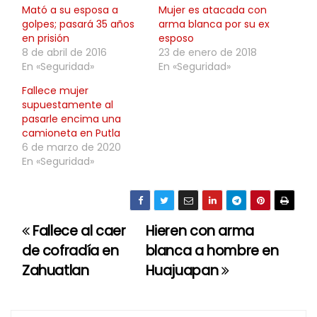
Mató a su esposa a
Mujer es atacada con
golpes; pasará 35 años
arma blanca por su ex
en prisión
esposo
8 de abril de 2016
23 de enero de 2018
En «Seguridad»
En «Seguridad»
Fallece mujer
supuestamente al
pasarle encima una
camioneta en Putla
6 de marzo de 2020
En «Seguridad»
Fallece al caer
Hieren con arma
N
de cofradía en
blanca a hombre en
a
Zahuatlan
Huajuapan
v