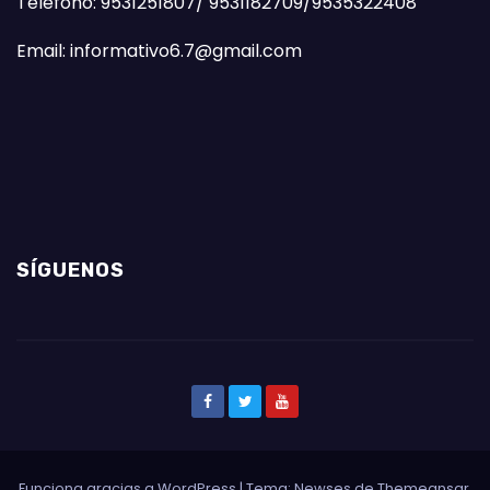
Teléfono: 9531251807/ 9531182709/9535322408
Email: informativo6.7@gmail.com
SÍGUENOS
Funciona gracias a WordPress
|
Tema: Newses de
Themeansar
.