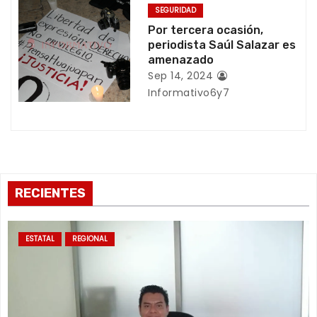
t
SEGURIDAD
Por tercera ocasión,
r
periodista Saúl Salazar es
amenazado
a
Sep 14, 2024
Informativo6y7
d
a
s
RECIENTES
ESTATAL
REGIONAL