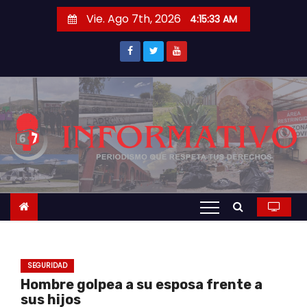
S
Vie. Ago 7th, 2026
4:15:34 AM
a
l
t
a
r
a
l
c
o
n
t
e
n
SEGURIDAD
i
Hombre golpea a su esposa frente a
d
sus hijos