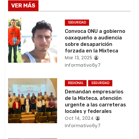
e
VER MÁS
g
SEGURIDAD
a
Convoca ONU a gobierno
oaxaqueño a audiencia
c
sobre desaparición
forzada en la Mixteca
i
Mar 13, 2025
Informativo6y7
ó
n
REGIONAL
SEGURIDAD
Demandan empresarios
d
de la Mixteca, atención
urgente a las carreteras
e
locales y federales
e
Oct 14, 2024
Informativo6y7
n