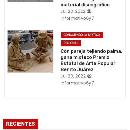
material discográfico
t
Jul 23, 2022
r
Informativo6y7
a
CONOCIENDO LA MIXTECA
d
REGIONAL
Con pareja tejiendo palma,
a
gana mixteco Premio
Estatal de Arte Popular
s
Benito Juárez
Jul 20, 2022
Informativo6y7
RECIENTES