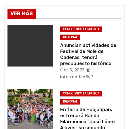
e
g
VER MÁS
a
CONOCIENDO LA MIXTECA
c
REGIONAL
Anuncian actividades del
i
Festival de Mole de
Caderas; tendrá
ó
presupuesto histórico
Oct 5, 2023
n
Informativo6y7
d
CONOCIENDO LA MIXTECA
e
REGIONAL
En feria de Huajuapan,
e
estrenará Banda
Filarmónica “José López
n
Alavés” su segundo