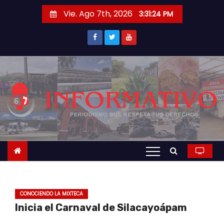
S
Vie. Ago 7th, 2026
3:31:25 PM
a
l
t
a
r
a
l
c
o
n
t
e
n
CONOCIENDO LA MIXTECA
i
Inicia el Carnaval de Silacayoápam
d