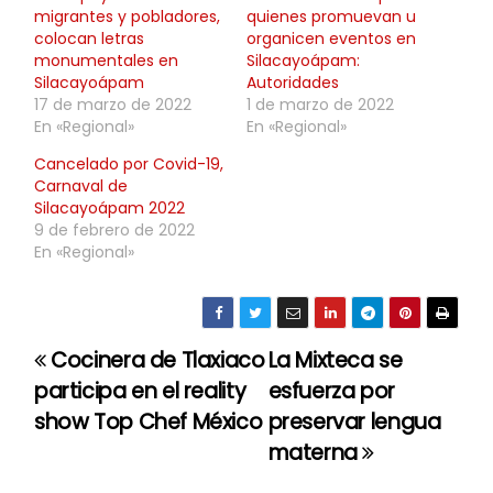
migrantes y pobladores,
quienes promuevan u
colocan letras
organicen eventos en
monumentales en
Silacayoápam:
Silacayoápam
Autoridades
17 de marzo de 2022
1 de marzo de 2022
En «Regional»
En «Regional»
Cancelado por Covid-19,
Carnaval de
Silacayoápam 2022
9 de febrero de 2022
En «Regional»
Cocinera de Tlaxiaco
La Mixteca se
N
participa en el reality
esfuerza por
a
show Top Chef México
preservar lengua
materna
v