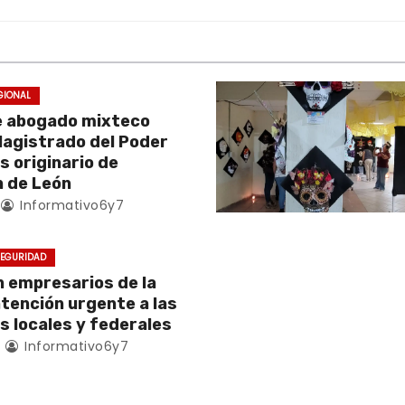
GIONAL
e abogado mixteco
Magistrado del Poder
es originario de
 de León
Informativo6y7
EGURIDAD
empresarios de la
atención urgente a las
s locales y federales
4
Informativo6y7