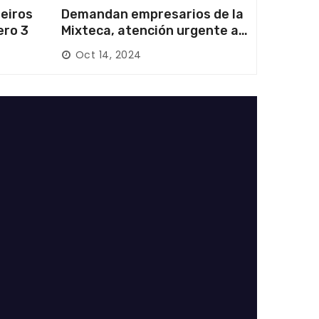
eiros
Demandan empresarios de la
ero 3
Mixteca, atención urgente a
las carreteras locales y
Oct 14, 2024
federales