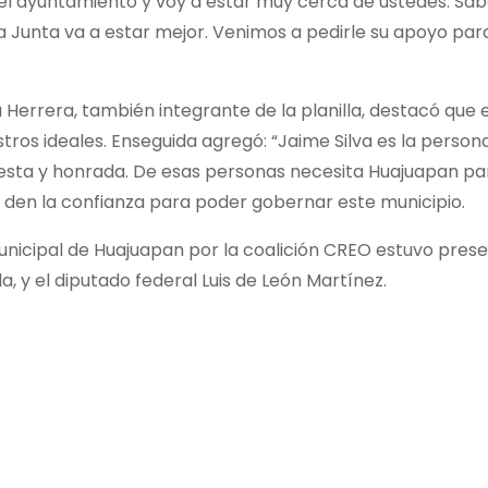
en el ayuntamiento y voy a estar muy cerca de ustedes. S
unta va a estar mejor. Venimos a pedirle su apoyo para e
 Herrera, también integrante de la planilla, destacó que 
os ideales. Enseguida agregó: “Jaime Silva es la persona 
nesta y honrada. De esas personas necesita Huajuapan par
s den la confianza para poder gobernar este municipio.
unicipal de Huajuapan por la coalición CREO estuvo prese
a, y el diputado federal Luis de León Martínez.