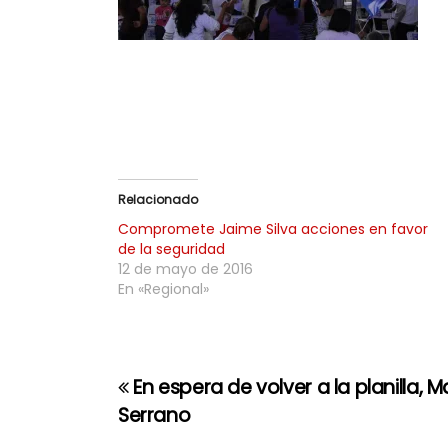
Relacionado
Compromete Jaime Silva acciones en favor
de la seguridad
12 de mayo de 2016
En «Regional»
En espera de volver a la planilla, 
N
Serrano
a