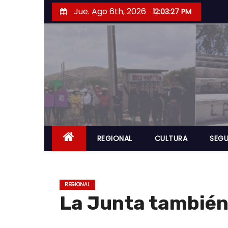
S
Jue. Ago 6th, 2026
12:03:28 PM
a
l
t
a
r
a
l
c
o
REGIONAL
CULTURA
SEGU
n
t
e
REGIONAL
n
La Junta también
i
d