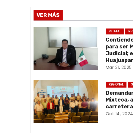
v
VER MÁS
e
g
ESTATAL
RE
Contiend
a
para ser 
Judicial; 
c
Huajuapan
Mar 31, 2025
i
ó
REGIONAL
S
Demandan 
n
Mixteca, 
d
carretera
Oct 14, 202
e