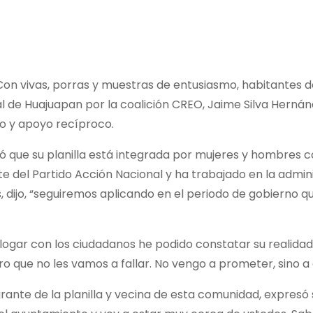
on vivas, porras y muestras de entusiasmo, habitantes d
l de Huajuapan por la coalición CREO, Jaime Silva Hernánde
o y apoyo recíproco.
ó que su planilla está integrada por mujeres y hombres 
e del Partido Acción Nacional y ha trabajado en la admini
s, dijo, “seguiremos aplicando en el periodo de gobierno q
ialogar con los ciudadanos he podido constatar su realida
ro que no les vamos a fallar. No vengo a prometer, sino
grante de la planilla y vecina de esta comunidad, expresó