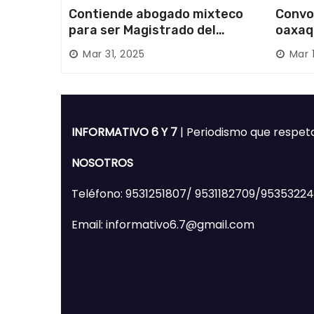
Contiende abogado mixteco
Convo
para ser Magistrado del
oaxaq
Poder Judicial; es originario
desapa
Mar 31, 2025
Mar 
de Huajuapan de León
Mixte
INFORMATIVO 6 Y 7
| Periodismo que respet
NOSOTROS
Teléfono: 9531251807/ 9531182709/9535322
Email: informativo6.7@gmail.com