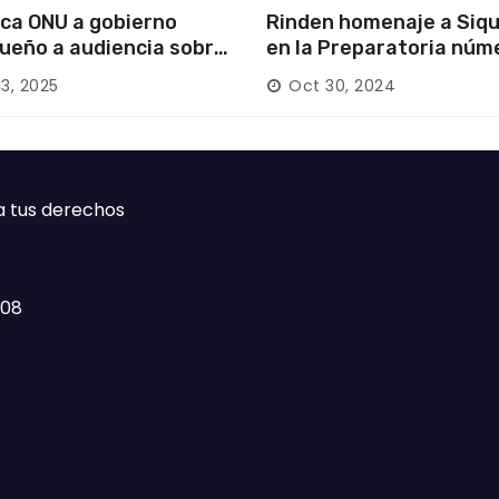
ca ONU a gobierno
Rinden homenaje a Siqu
ueño a audiencia sobre
en la Preparatoria núm
rición forzada en la
13, 2025
Oct 30, 2024
ca
a tus derechos
408