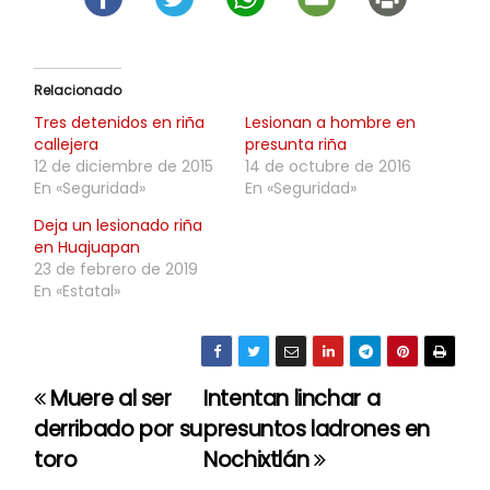
Relacionado
Tres detenidos en riña
Lesionan a hombre en
callejera
presunta riña
12 de diciembre de 2015
14 de octubre de 2016
En «Seguridad»
En «Seguridad»
Deja un lesionado riña
en Huajuapan
23 de febrero de 2019
En «Estatal»
Muere al ser
Intentan linchar a
N
derribado por su
presuntos ladrones en
a
toro
Nochixtlán