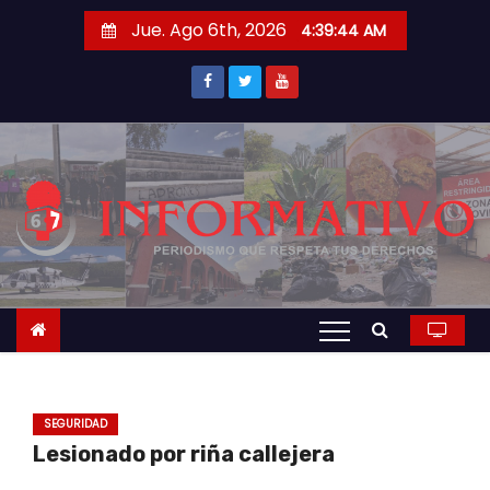
S
Jue. Ago 6th, 2026
4:39:45 AM
a
l
t
a
r
a
l
c
o
n
t
e
n
SEGURIDAD
i
Lesionado por riña callejera
d