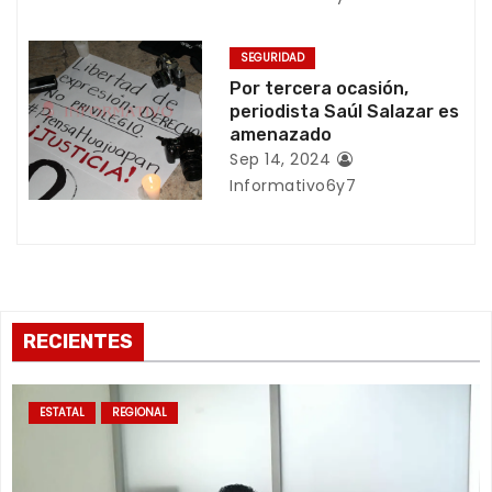
n
t
SEGURIDAD
Por tercera ocasión,
r
periodista Saúl Salazar es
amenazado
a
Sep 14, 2024
Informativo6y7
d
a
s
RECIENTES
ESTATAL
REGIONAL