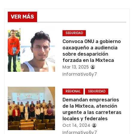
v
e
VER MÁS
g
SEGURIDAD
a
Convoca ONU a gobierno
oaxaqueño a audiencia
c
sobre desaparición
forzada en la Mixteca
i
Mar 13, 2025
Informativo6y7
ó
n
REGIONAL
SEGURIDAD
Demandan empresarios
d
de la Mixteca, atención
urgente a las carreteras
e
locales y federales
e
Oct 14, 2024
Informativo6y7