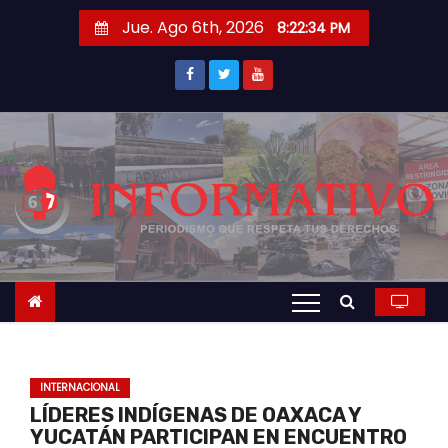
S
Jue. Ago 6th, 2026
8:22:35 PM
a
l
t
a
r
a
l
c
o
n
t
e
n
INTERNACIONAL
i
LÍDERES INDÍGENAS DE OAXACA Y
d
YUCATÁN PARTICIPAN EN ENCUENTRO