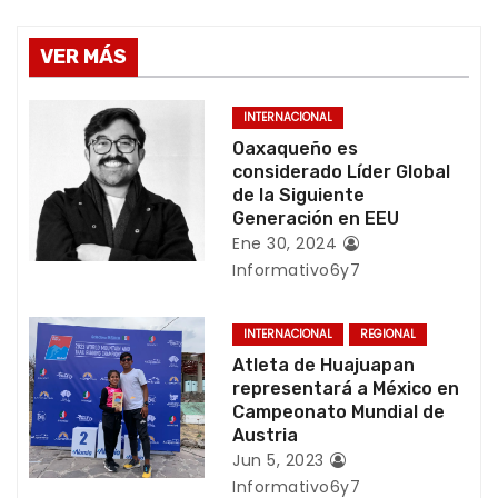
v
e
VER MÁS
g
INTERNACIONAL
a
Oaxaqueño es
considerado Líder Global
c
de la Siguiente
Generación en EEU
i
Ene 30, 2024
Informativo6y7
ó
n
INTERNACIONAL
REGIONAL
Atleta de Huajuapan
d
representará a México en
Campeonato Mundial de
e
Austria
e
Jun 5, 2023
Informativo6y7