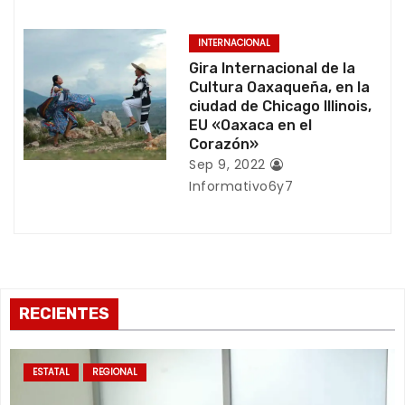
n
t
INTERNACIONAL
Gira Internacional de la
r
Cultura Oaxaqueña, en la
ciudad de Chicago Illinois,
a
EU «Oaxaca en el
Corazón»
d
Sep 9, 2022
Informativo6y7
a
s
RECIENTES
ESTATAL
REGIONAL