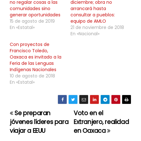
no regalar cosas a las
diciembre; obra no
comunidades sino
arrancará hasta
generar oportunidades
consultar a pueblos:
15 de agosto de 2019
equipo de AMLO
En «Estatal»
21 de noviembre de 2018
En «Nacional»
Con proyectos de
Francisco Toledo,
Oaxaca es invitado a la
Feria de las Lenguas
Indígenas Nacionales
10 de agosto de 2018
En «Estatal»
Se preparan
Voto en el
N
jóvenes líderes para
Extranjero, realidad
a
viajar a EEUU
en Oaxaca