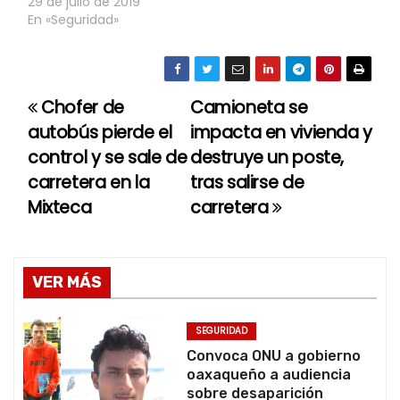
29 de julio de 2019
En «Seguridad»
Chofer de
Camioneta se
N
autobús pierde el
impacta en vivienda y
a
control y se sale de
destruye un poste,
carretera en la
tras salirse de
v
Mixteca
carretera
e
g
VER MÁS
a
c
SEGURIDAD
Convoca ONU a gobierno
i
oaxaqueño a audiencia
sobre desaparición