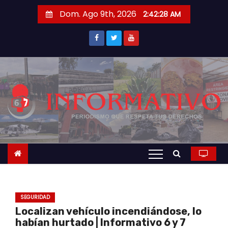
S
Dom. Ago 9th, 2026
2:42:28 AM
a
l
t
a
r
a
l
c
o
n
t
e
n
SEGURIDAD
i
Localizan vehículo incendiándose, lo
d
habían hurtado | Informativo 6 y 7