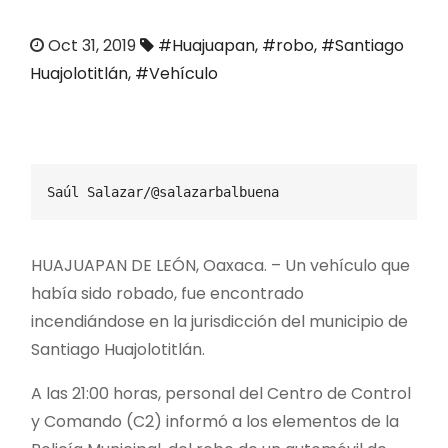
o
Oct 31, 2019
#Huajuapan
,
#robo
,
#Santiago
Huajolotitlán
,
#Vehículo
Saúl Salazar/@salazarbalbuena
HUAJUAPAN DE LEÓN, Oaxaca. – Un vehículo que
había sido robado, fue encontrado
incendiándose en la jurisdicción del municipio de
Santiago Huajolotitlán.
A las 21:00 horas, personal del Centro de Control
y Comando (C2) informó a los elementos de la