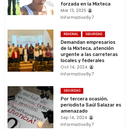
ó
forzada en la Mixteca
Mar 13, 2025
n
Informativo6y7
d
REGIONAL
SEGURIDAD
e
Demandan empresarios
de la Mixteca, atención
e
urgente a las carreteras
locales y federales
n
Oct 14, 2024
Informativo6y7
t
r
SEGURIDAD
Por tercera ocasión,
a
periodista Saúl Salazar es
amenazado
d
Sep 14, 2024
a
Informativo6y7