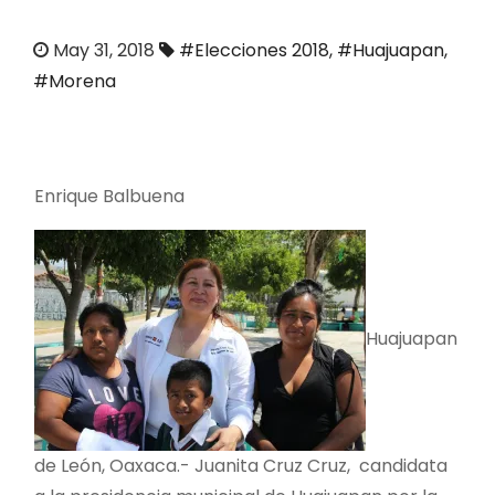
o
May 31, 2018
#Elecciones 2018
,
#Huajuapan
,
#Morena
Enrique Balbuena
Huajuapan
de León, Oaxaca.- Juanita Cruz Cruz, candidata