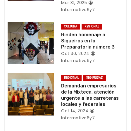
Mar 31, 2025
e
Informativo6y7
e
CULTURA
REGIONAL
n
Rinden homenaje a
Siqueiros en la
t
Preparatoria número 3
Oct 30, 2024
r
Informativo6y7
a
REGIONAL
SEGURIDAD
d
Demandan empresarios
de la Mixteca, atención
a
urgente a las carreteras
locales y federales
s
Oct 14, 2024
Informativo6y7