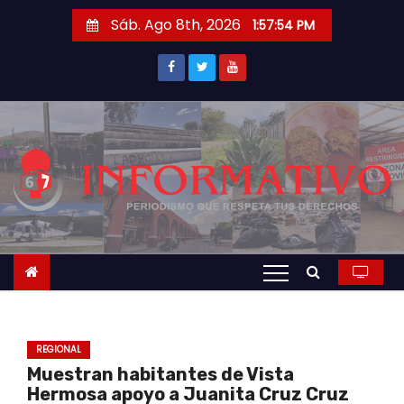
S
Sáb. Ago 8th, 2026
1:57:55 PM
a
l
t
a
r
a
l
c
o
n
t
e
n
REGIONAL
i
Muestran habitantes de Vista
d
Hermosa apoyo a Juanita Cruz Cruz