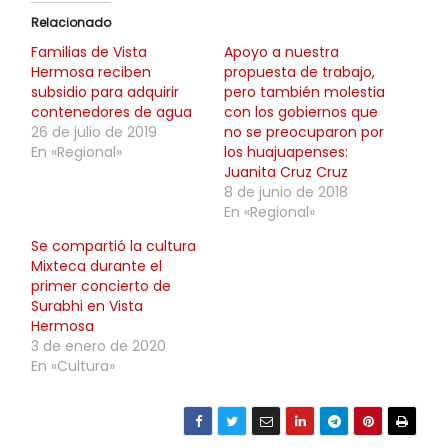
Relacionado
Familias de Vista
Apoyo a nuestra
Hermosa reciben
propuesta de trabajo,
subsidio para adquirir
pero también molestia
contenedores de agua
con los gobiernos que
26 de julio de 2019
no se preocuparon por
En «Regional»
los huajuapenses:
Juanita Cruz Cruz
8 de junio de 2018
En «Regional»
Se compartió la cultura
Mixteca durante el
primer concierto de
Surabhi en Vista
Hermosa
3 de enero de 2020
En «Cultura»