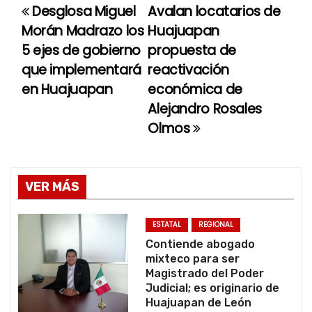
Desglosa Miguel
Avalan locatarios de
N
Morán Madrazo los
Huajuapan
a
5 ejes de gobierno
propuesta de
que implementará
reactivación
v
en Huajuapan
económica de
e
Alejandro Rosales
Olmos
g
a
c
VER MÁS
i
ESTATAL
REGIONAL
ó
Contiende abogado
mixteco para ser
n
Magistrado del Poder
Judicial; es originario de
d
Huajuapan de León