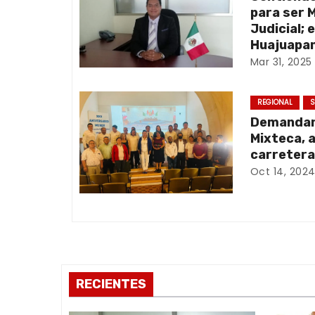
g
para ser 
a
Judicial; 
Huajuapan
c
Mar 31, 2025
i
REGIONAL
S
ó
Demandan 
Mixteca, 
n
carretera
Oct 14, 202
d
e
e
n
RECIENTES
t