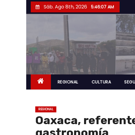
S
Sáb. Ago 8th, 2026
5:46:08 AM
a
l
t
a
r
a
l
c
o
REGIONAL
CULTURA
SEGU
n
t
e
REGIONAL
n
Oaxaca, referente
i
gastronomía
d