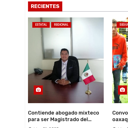
RECIENTES
t
r
ESTATAL
REGIONAL
SEGU
a
d
a
s
Contiende abogado mixteco
Convo
para ser Magistrado del
oaxaq
Poder Judicial; es originario
desapa