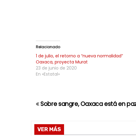
c
t
o
r
d
e
Relacionado
a
1 de julio, el retorno a “nueva normalidad”
u
Oaxaca, proyecta Murat
23 de junio de 2020
d
En «Estatal»
i
o
Sobre sangre, Oaxaca está en pa
N
a
v
VER MÁS