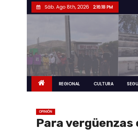
S
Sáb. Ago 8th, 2026
2:16:19 PM
a
l
t
a
r
a
l
c
o
REGIONAL
CULTURA
SEGU
n
t
e
OPINIÓN
n
Para vergüenzas 
i
d