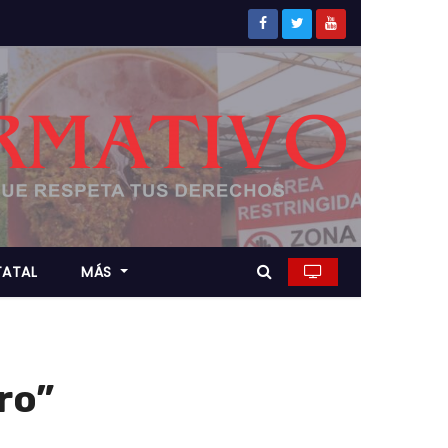
TATAL
MÁS
ro”