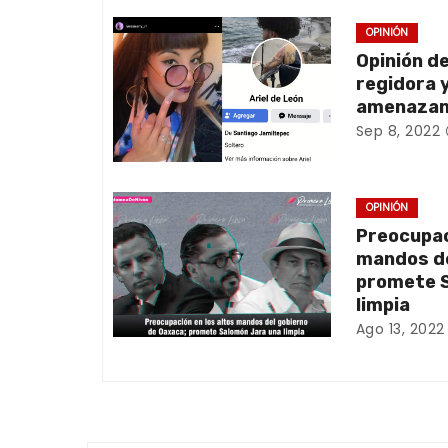
e
OPINIÓN
Opinión de
g
regidora 
a
amenazan
Sep 8, 2022
c
i
OPINIÓN
ó
Preocupac
mandos de
n
promete S
limpia
d
Ago 13, 2022
e
e
n