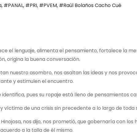
a
,
#PANAL
,
#PRI
,
#PVEM
,
#Raúl Bolaños Cacho Cué
uece el lenguaje, alimenta el pensamiento, fortalece la m
ón, origina la buena conversación.
an nuestro asombro, nos asaltan las ideas y nos provocan 
stante y estimulen el encuentro.
 identifica, pues su ropaje está lleno de pensamientos carg
 víctima de una crisis sin precedente a lo largo de toda s
 Hinojosa, nos dijo, nos prometió, que gobernaría con l
cuerdo a la talla de él mismo.