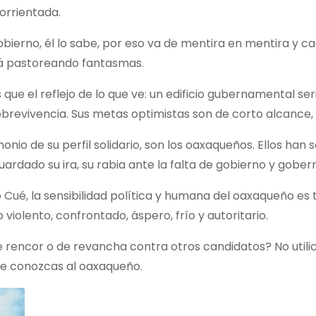
corrientada.
gobierno, él lo sabe, por eso va de mentira en mentira y c
rá pastoreando fantasmas.
 que el reflejo de lo que ve: un edificio gubernamental s
sobrevivencia. Sus metas optimistas son de corto alcance,
o de su perfil solidario, son los oaxaqueños. Ellos han s
guardado su ira, su rabia ante la falta de gobierno y gober
Cué, la sensibilidad política y humana del oaxaqueño es 
violento, confrontado, áspero, frío y autoritario.
de rencor o de revancha contra otros candidatos? No util
que conozcas al oaxaqueño.