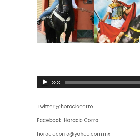
R
00:00
e
p
r
Twitter:@horaciocorro
o
Facebook: Horacio Corro
d
u
horaciocorro@yahoo.com.mx