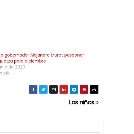
l
a
s
t
e
c
l
e gobernador Alejandro Murat posponer
a
uetza para diciembre
junio de 2020
s
atal»
d
e
f
Los niños
l
e
c
h