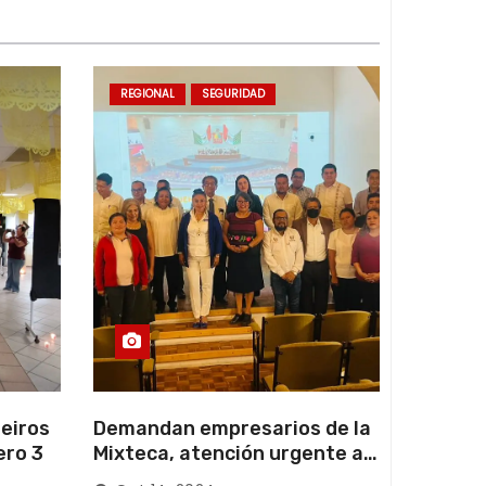
a
a
u
REGIONAL
SEGURIDAD
m
e
n
t
a
r
o
d
i
s
m
eiros
Demandan empresarios de la
i
ero 3
Mixteca, atención urgente a
n
las carreteras locales y