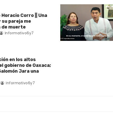
 Horacio Corro || Una
y su pareja me
 de muerte
Informativo6y7
ión en los altos
l gobierno de Oaxaca;
alomón Jara una
Informativo6y7