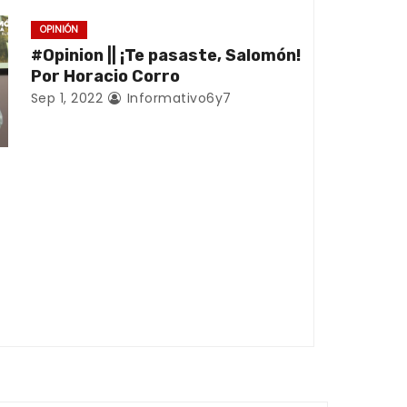
a
a
OPINIÓN
#Opinion || ¡Te pasaste, Salomón!
r
Por Horacio Corro
r
Sep 1, 2022
Informativo6y7
i
b
a
/
a
b
a
j
o
p
a
r