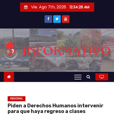
S
Vie. Ago 7th, 2026
12:34:28 AM
a
l
t
a
r
a
l
c
o
n
t
e
n
REGIONAL
i
Piden a Derechos Humanos intervenir
d
para que haya regreso a clases