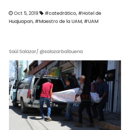
o
Oct 5, 2019
#catedrático
,
#Hotel de
Huajuapan
,
#Maestro de la UAM
,
#UAM
Saúl Salazar/ @salazarbalbuena