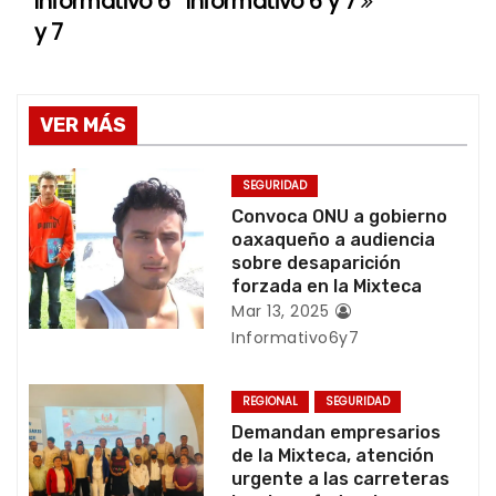
Informativo 6
Informativo 6 y 7
e
y 7
g
a
VER MÁS
c
SEGURIDAD
i
Convoca ONU a gobierno
oaxaqueño a audiencia
ó
sobre desaparición
forzada en la Mixteca
n
Mar 13, 2025
Informativo6y7
d
e
REGIONAL
SEGURIDAD
Demandan empresarios
e
de la Mixteca, atención
urgente a las carreteras
n