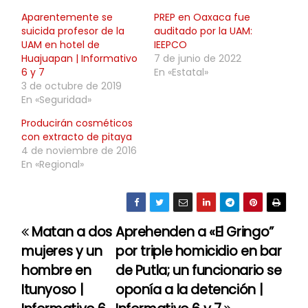
Aparentemente se
PREP en Oaxaca fue
suicida profesor de la
auditado por la UAM:
UAM en hotel de
IEEPCO
Huajuapan | Informativo
7 de junio de 2022
6 y 7
En «Estatal»
3 de octubre de 2019
En «Seguridad»
Producirán cosméticos
con extracto de pitaya
4 de noviembre de 2016
En «Regional»
Matan a dos
Aprehenden a «El Gringo”
N
mujeres y un
por triple homicidio en bar
a
hombre en
de Putla; un funcionario se
Itunyoso |
oponía a la detención |
v