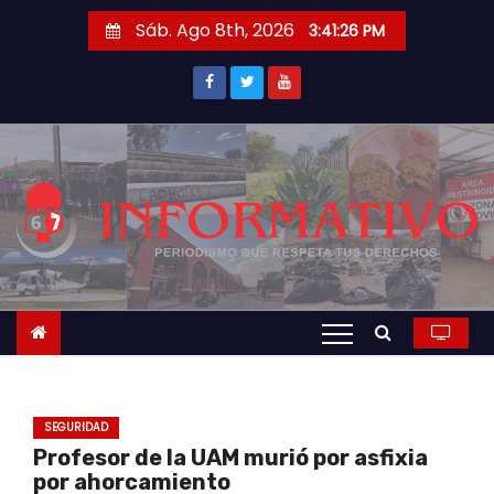
S
Sáb. Ago 8th, 2026
3:41:27 PM
a
l
t
a
r
a
l
c
o
n
t
e
n
SEGURIDAD
i
Profesor de la UAM murió por asfixia
d
por ahorcamiento