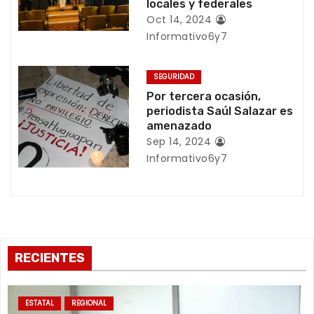
locales y federales
t
Oct 14, 2024
Informativo6y7
r
a
SEGURIDAD
Por tercera ocasión,
d
periodista Saúl Salazar es
amenazado
a
Sep 14, 2024
Informativo6y7
s
RECIENTES
ESTATAL
REGIONAL