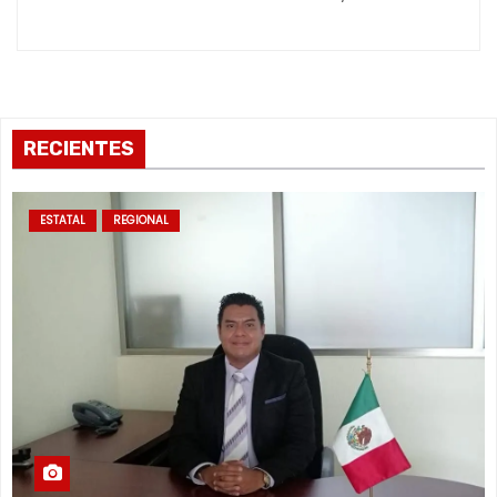
a
s
RECIENTES
ESTATAL
REGIONAL