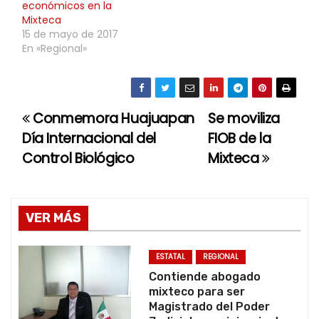
económicos en la
Mixteca
15 de mayo de 2017
En «Regional»
Conmemora Huajuapan
Se moviliza
N
Día Internacional del
FIOB de la
a
Control Biológico
Mixteca
v
e
VER MÁS
g
ESTATAL
REGIONAL
a
Contiende abogado
mixteco para ser
c
Magistrado del Poder