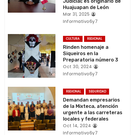
Judicial; es originario de
i
Huajuapan de León
Mar 31, 2025
ó
Informativo6y7
n
CULTURA
REGIONAL
d
Rinden homenaje a
Siqueiros en la
e
Preparatoria número 3
e
Oct 30, 2024
Informativo6y7
n
t
REGIONAL
SEGURIDAD
Demandan empresarios
r
de la Mixteca, atención
urgente a las carreteras
a
locales y federales
Oct 14, 2024
d
Informativo6y7