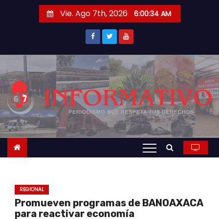
S
Vie. Ago 7th, 2026
6:00:35 AM
a
l
t
a
r
a
l
c
o
n
t
e
n
REGIONAL
i
Promueven programas de BANOAXACA
d
para reactivar economía