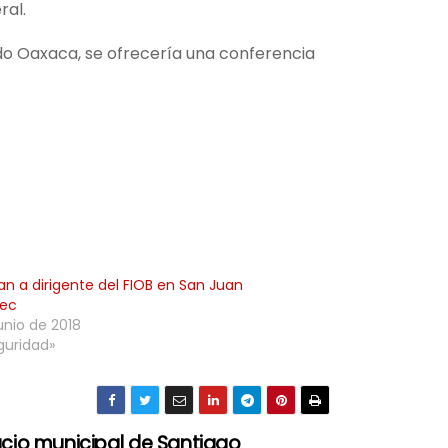
ral.
odo Oaxaca, se ofrecería una conferencia
an a dirigente del FIOB en San Juan
pec
junio de 2018
guridad»
cio municipal de Santiago