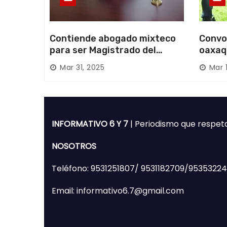
Contiende abogado mixteco
Convo
para ser Magistrado del
oaxaq
Poder Judicial; es originario
desapa
Mar 31, 2025
Mar 
de Huajuapan de León
Mixte
INFORMATIVO 6 Y 7
| Periodismo que respet
NOSOTROS
Teléfono: 9531251807/ 9531182709/9535322
Email: informativo6.7@gmail.com