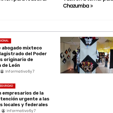
Chazumba
GIONAL
e abogado mixteco
Magistrado del Poder
es originario de
 de León
Informativo6y7
EGURIDAD
empresarios de la
atención urgente a las
s locales y federales
4
Informativo6y7