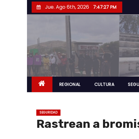
S
Jue. Ago 6th, 2026
7:47:28 PM
a
l
t
a
r
a
l
c
o
REGIONAL
CULTURA
SEGU
n
t
e
SEGURIDAD
n
Rastrean a bromis
i
d