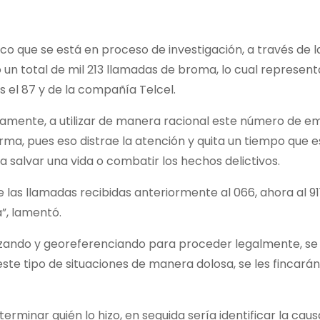
o que se está en proceso de investigación, a través de l
 un total de mil 213 llamadas de broma, lo cual representa
es el 87 y de la compañía Telcel.
vamente, a utilizar de manera racional este número de eme
rma, pues eso distrae la atención y quita un tiempo que 
 salvar una vida o combatir los hechos delictivos.
e las llamadas recibidas anteriormente al 066, ahora al 91
”, lamentó.
alizando y georeferenciando para proceder legalmente, se
ste tipo de situaciones de manera dolosa, se les fincará
erminar quién lo hizo, en seguida sería identificar la cau