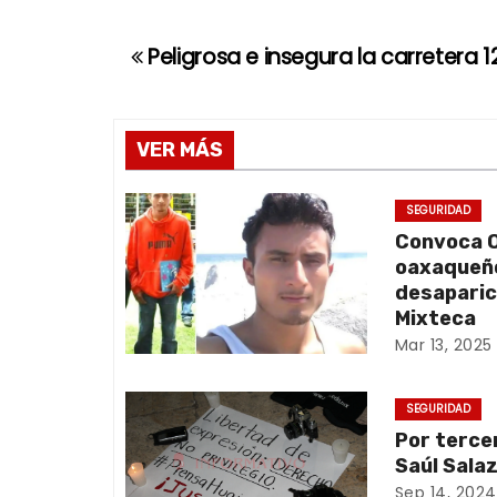
Peligrosa e insegura la carretera 1
N
a
v
VER MÁS
e
SEGURIDAD
Convoca O
g
oaxaqueño
a
desaparic
Mixteca
c
Mar 13, 2025
i
SEGURIDAD
ó
Por terce
Saúl Sala
n
Sep 14, 2024