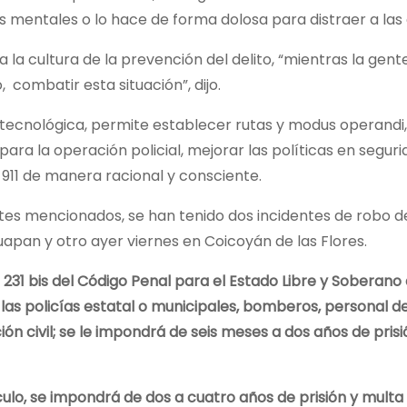
s mentales o lo hace de forma dolosa para distraer a las
a la cultura de la prevención del delito, “mientras la gent
o, combatir esta situación”, dijo.
ecnológica, permite establecer rutas y modus operandi, de
 para la operación policial, mejorar las políticas en segur
ro 911 de manera racional y consciente.
rtes mencionados, se han tenido dos incidentes de robo de
apan y otro ayer viernes en Coicoyán de las Flores.
231 bis del Código Penal para el Estado Libre y Soberano 
las policías estatal o municipales, bomberos, personal de
n civil; se le impondrá de seis meses a dos años de prisió
culo, se impondrá de dos a cuatro años de prisión y multa