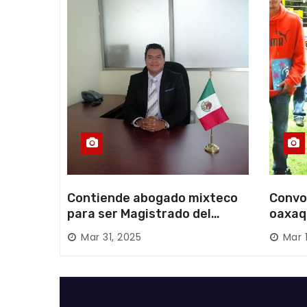
a
d
a
s
Contiende abogado mixteco
Convo
para ser Magistrado del
oaxaq
Poder Judicial; es originario
desapa
Mar 31, 2025
Mar 
de Huajuapan de León
Mixte