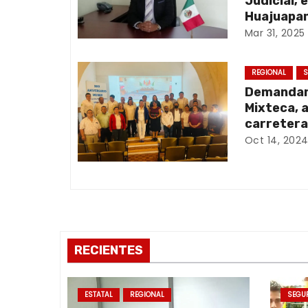
a
Judicial; 
Huajuapan
c
Mar 31, 2025
i
REGIONAL
S
ó
Demandan 
Mixteca, 
n
carretera
Oct 14, 202
d
e
e
n
RECIENTES
t
r
ESTATAL
REGIONAL
SEGU