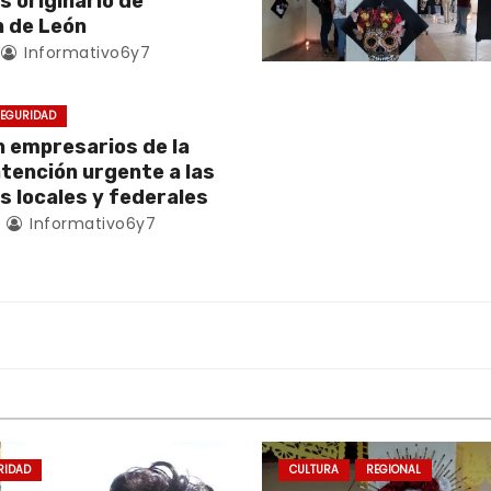
es originario de
 de León
Informativo6y7
EGURIDAD
empresarios de la
atención urgente a las
s locales y federales
4
Informativo6y7
RIDAD
CULTURA
REGIONAL