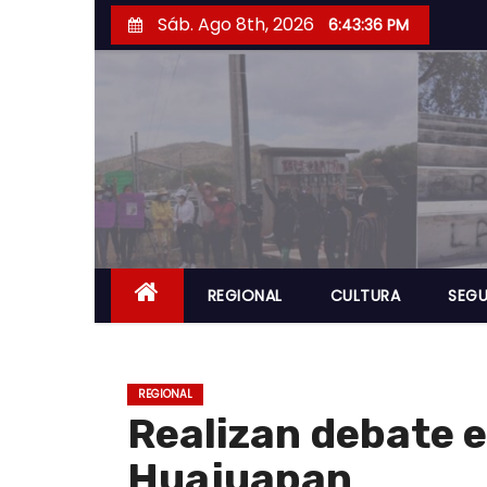
S
Sáb. Ago 8th, 2026
6:43:37 PM
a
l
t
a
r
a
l
c
o
REGIONAL
CULTURA
SEGU
n
t
e
REGIONAL
n
Realizan debate e
i
Huajuapan
d