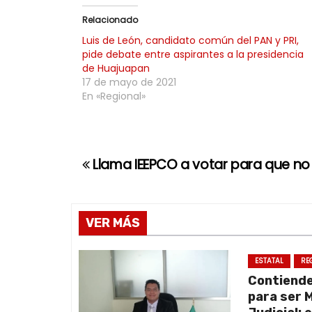
Relacionado
Luis de León, candidato común del PAN y PRI,
pide debate entre aspirantes a la presidencia
de Huajuapan
17 de mayo de 2021
En «Regional»
Llama IEEPCO a votar para que no
N
a
v
VER MÁS
e
ESTATAL
RE
Contiend
g
para ser 