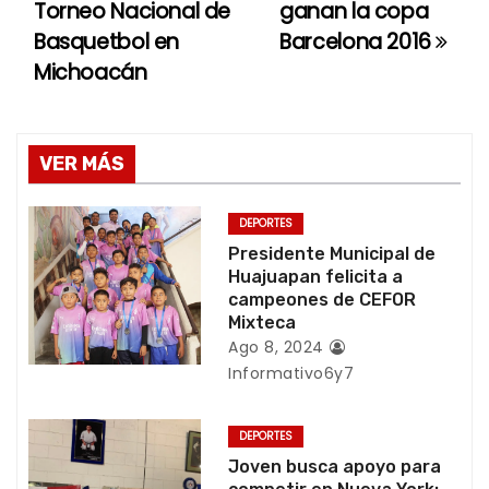
Torneo Nacional de
ganan la copa
a
Basquetbol en
Barcelona 2016
Michoacán
v
e
g
VER MÁS
a
DEPORTES
c
Presidente Municipal de
Huajuapan felicita a
i
campeones de CEFOR
Mixteca
ó
Ago 8, 2024
Informativo6y7
n
d
DEPORTES
Joven busca apoyo para