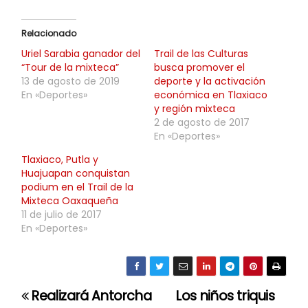
Relacionado
Uriel Sarabia ganador del
Trail de las Culturas
“Tour de la mixteca”
busca promover el
13 de agosto de 2019
deporte y la activación
En «Deportes»
económica en Tlaxiaco
y región mixteca
2 de agosto de 2017
En «Deportes»
Tlaxiaco, Putla y
Huajuapan conquistan
podium en el Trail de la
Mixteca Oaxaqueña
11 de julio de 2017
En «Deportes»
Realizará Antorcha
Los niños triquis
N