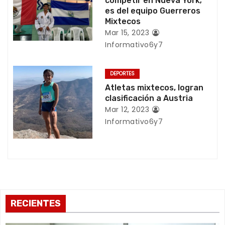
e
competir en Nueva York;
es del equipo Guerreros
e
Mixtecos
Mar 15, 2023
n
Informativo6y7
t
DEPORTES
r
Atletas mixtecos, logran
clasificación a Austria
a
Mar 12, 2023
Informativo6y7
d
a
s
RECIENTES