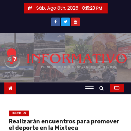
S
Sáb. Ago 8th, 2026
8:15:21 PM
a
l
t
a
r
a
l
c
o
n
t
e
n
DEPORTES
i
Realizarán encuentros para promover
d
el deporte en la Mixteca