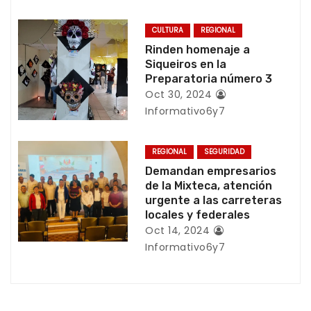
d
CULTURA
REGIONAL
e
Rinden homenaje a
Siqueiros en la
e
Preparatoria número 3
Oct 30, 2024
n
Informativo6y7
t
REGIONAL
SEGURIDAD
r
Demandan empresarios
de la Mixteca, atención
a
urgente a las carreteras
locales y federales
d
Oct 14, 2024
Informativo6y7
a
s