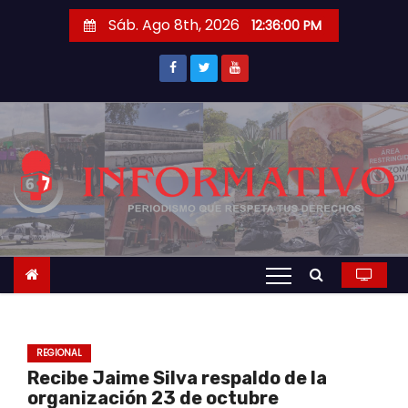
S
Sáb. Ago 8th, 2026
12:36:01 PM
a
l
t
a
r
a
l
c
o
n
t
e
n
REGIONAL
i
Recibe Jaime Silva respaldo de la
d
organización 23 de octubre