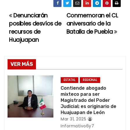
Denunciarán
Conmemoran el CL
N
posibles desvíos de
aniversario de la
a
recursos de
Batalla de Puebla
Huajuapan
v
e
g
VER MÁS
a
ESTATAL
REGIONAL
c
Contiende abogado
mixteco para ser
i
Magistrado del Poder
Judicial; es originario de
ó
Huajuapan de León
Mar 31, 2025
n
Informativo6y7