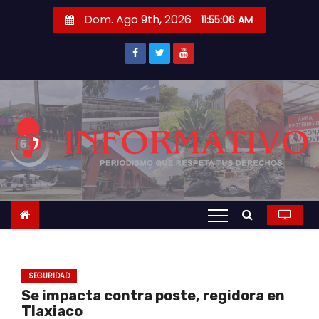
S
Dom. Ago 9th, 2026
11:55:06 AM
a
l
t
a
r
a
l
c
o
n
t
e
n
SEGURIDAD
i
Se impacta contra poste, regidora en
d
Tlaxiaco