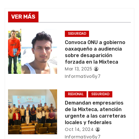
v
VER MÁS
e
g
SEGURIDAD
Convoca ONU a gobierno
a
oaxaqueño a audiencia
sobre desaparición
c
forzada en la Mixteca
Mar 13, 2025
i
Informativo6y7
ó
REGIONAL
SEGURIDAD
n
Demandan empresarios
de la Mixteca, atención
d
urgente a las carreteras
locales y federales
e
Oct 14, 2024
Informativo6y7