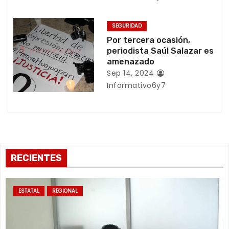
e
n
SEGURIDAD
Por tercera ocasión,
t
periodista Saúl Salazar es
amenazado
r
Sep 14, 2024
a
Informativo6y7
d
a
s
RECIENTES
ESTATAL
REGIONAL