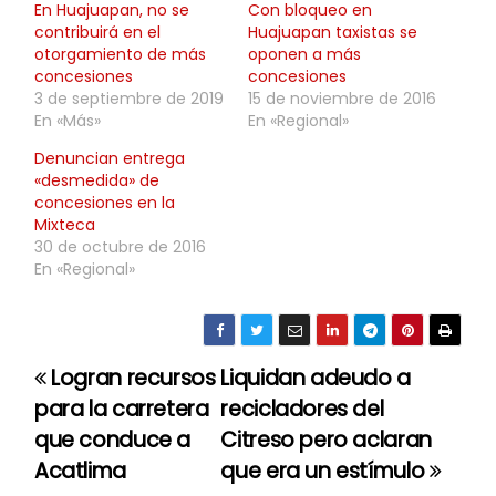
En Huajuapan, no se
Con bloqueo en
contribuirá en el
Huajuapan taxistas se
otorgamiento de más
oponen a más
concesiones
concesiones
3 de septiembre de 2019
15 de noviembre de 2016
En «Más»
En «Regional»
Denuncian entrega
«desmedida» de
concesiones en la
Mixteca
30 de octubre de 2016
En «Regional»
Logran recursos
Liquidan adeudo a
N
para la carretera
recicladores del
a
que conduce a
Citreso pero aclaran
Acatlima
que era un estímulo
v