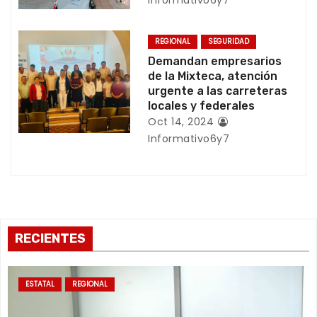
t
REGIONAL
SEGURIDAD
r
Demandan empresarios
de la Mixteca, atención
a
urgente a las carreteras
locales y federales
d
Oct 14, 2024
Informativo6y7
a
s
RECIENTES
ESTATAL
REGIONAL