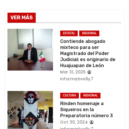
e
g
VER MÁS
a
ESTATAL
REGIONAL
c
Contiende abogado
mixteco para ser
i
Magistrado del Poder
Judicial; es originario de
ó
Huajuapan de León
Mar 31, 2025
n
Informativo6y7
d
CULTURA
REGIONAL
e
Rinden homenaje a
Siqueiros en la
e
Preparatoria número 3
Oct 30, 2024
n
Informativo6y7