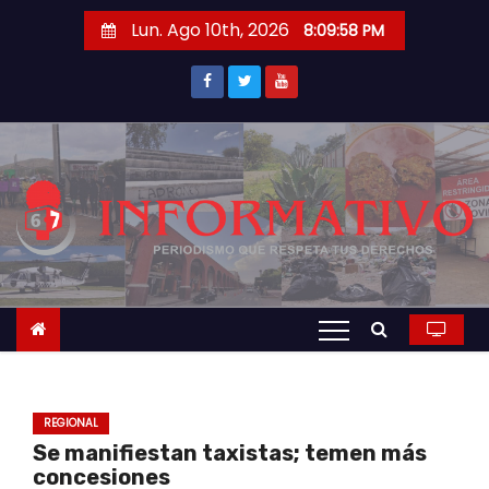
S
Lun. Ago 10th, 2026
8:09:59 PM
a
l
t
a
r
a
l
c
o
n
t
e
n
REGIONAL
i
Se manifiestan taxistas; temen más
d
concesiones