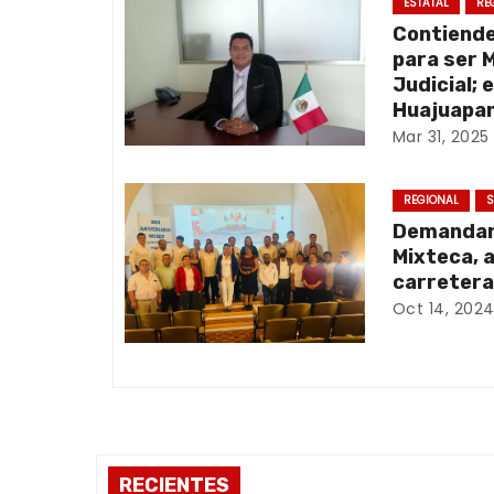
g
ESTATAL
RE
Contiend
a
para ser 
Judicial; 
c
Huajuapan
Mar 31, 2025
i
ó
REGIONAL
S
Demandan 
n
Mixteca, 
d
carretera
Oct 14, 202
e
e
n
t
RECIENTES