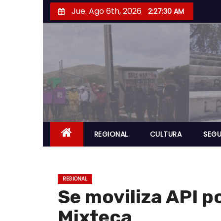
S
Jue. Ago 6th, 2026
2:27:31 AM
a
l
t
a
r
a
l
c
o
REGIONAL
CULTURA
SEGU
n
t
e
REGIONAL
n
Se moviliza API po
i
Mixteca
d