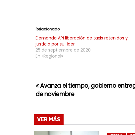
Relacionado
Demanda API liberación de taxis retenidos y
justicia por su líder
25 de septiembre de 2020
En «Regional»
Avanza el tiempo, gobierno entreg
N
de noviembre
a
v
VER MÁS
e