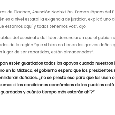
os de Tlaxiaco, Asunción Nochixtlán, Tamazulápam del P
es a nivel estatal la exigencia de justicia”, explicó uno d
e estamos aquí y todos tenemos voz”, dijo.
ables del asesinato del líder, denunciaron que el gobier
dos de la región “que si bien no tienen los graves daños q
n lugar de ser repartidos, están almacenados”.
pan estén guardados todos los apoyos cuando nuestros h
 en la Mixteca, el gobierno espera que los presidentes m
nsideran dañados, ¿no se presta eso para que los usen co
insumos si las condiciones económicas de los pueblos est
en guardados y cuánto tiempo más estarán ahí?”