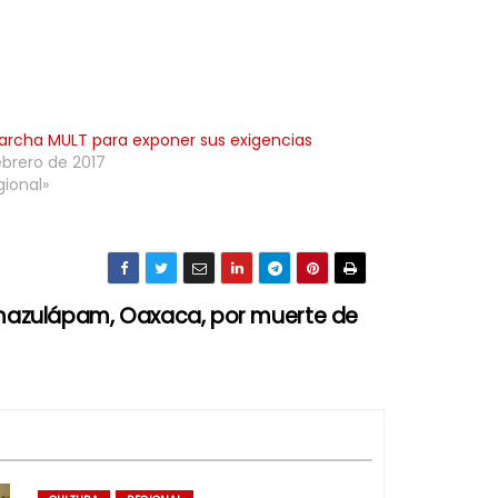
rcha MULT para exponer sus exigencias
ebrero de 2017
gional»
azulápam, Oaxaca, por muerte de