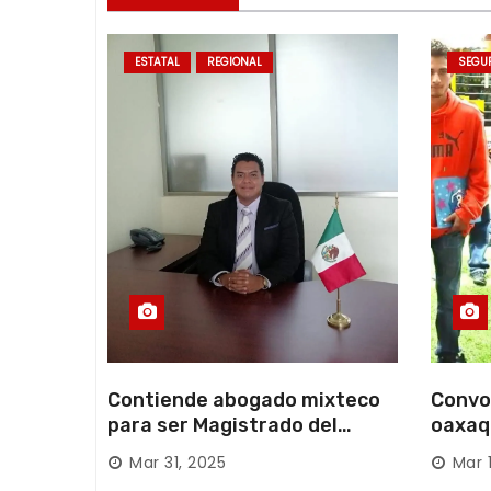
r
a
ESTATAL
REGIONAL
SEGU
d
a
s
Contiende abogado mixteco
Convo
para ser Magistrado del
oaxaq
Poder Judicial; es originario
desapa
Mar 31, 2025
Mar 
de Huajuapan de León
Mixte