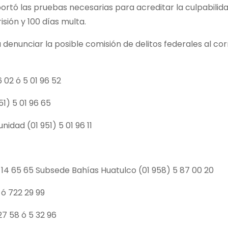
portó las pruebas necesarias para acreditar la culpabilida
isión y 100 días multa.
 denunciar la posible comisión de delitos federales al 
 02 ó 5 01 96 52
51) 5 01 96 65
nidad (01 951) 5 01 96 11
7 14 65 65 Subsede Bahías Huatulco (01 958) 5 87 00 20
ó 722 29 99
7 58 ó 5 32 96