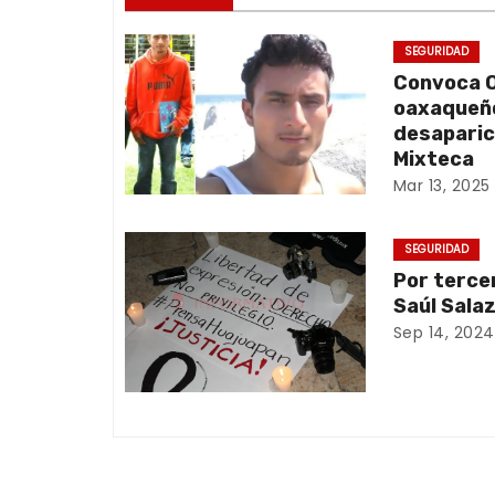
v
e
SEGURIDAD
Convoca O
g
oaxaqueño
a
desaparic
Mixteca
c
Mar 13, 2025
i
SEGURIDAD
ó
Por terce
Saúl Sala
n
Sep 14, 2024
d
e
e