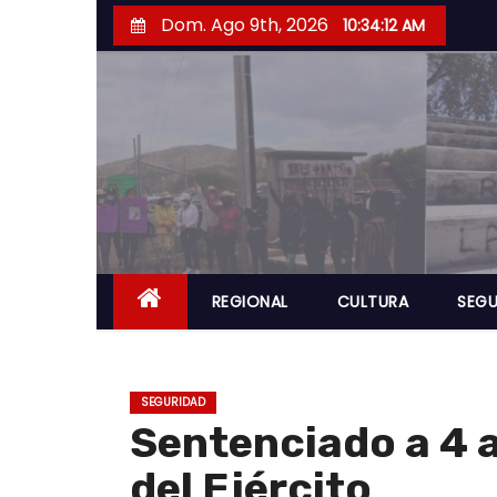
S
Dom. Ago 9th, 2026
10:34:13 AM
a
l
t
a
r
a
l
c
o
REGIONAL
CULTURA
SEGU
n
t
e
SEGURIDAD
n
Sentenciado a 4 a
i
del Ejército
d