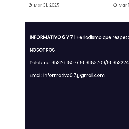
Poder Judicial; es originario
desapa
Mar 31, 2025
Mar 
de Huajuapan de León
Mixte
INFORMATIVO 6 Y 7
| Periodismo que respet
NOSOTROS
Teléfono: 9531251807/ 9531182709/9535322
Email: informativo6.7@gmail.com