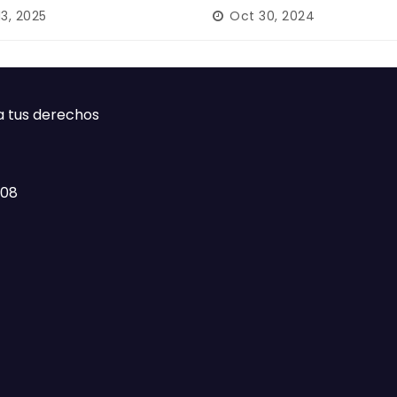
rición forzada en la
13, 2025
Oct 30, 2024
ca
a tus derechos
408