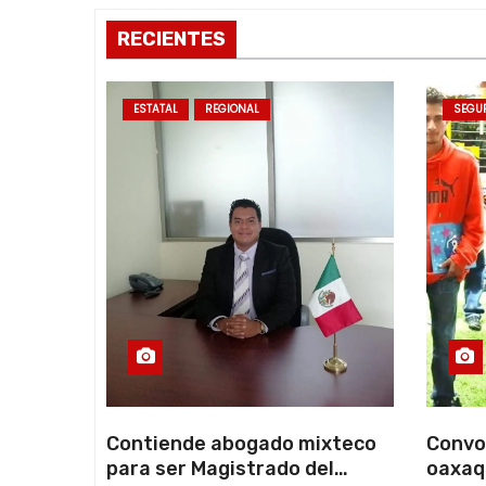
n
RECIENTES
t
r
ESTATAL
REGIONAL
SEGU
a
d
a
s
Contiende abogado mixteco
Convo
para ser Magistrado del
oaxaq