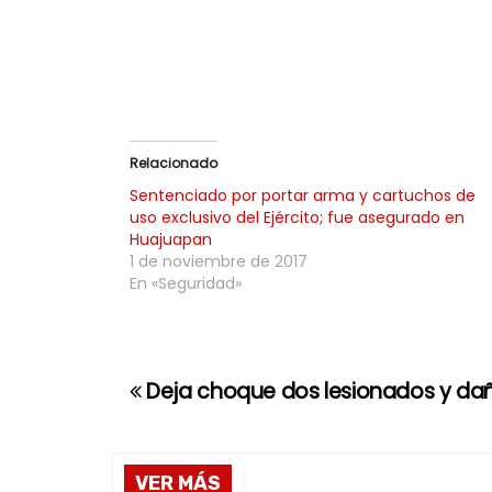
Relacionado
Sentenciado por portar arma y cartuchos de
uso exclusivo del Ejército; fue asegurado en
Huajuapan
1 de noviembre de 2017
En «Seguridad»
Deja choque dos lesionados y dañ
N
a
VER MÁS