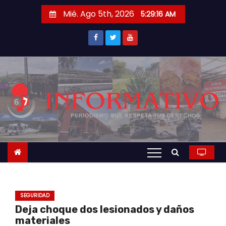
S
Mié. Ago 5th, 2026
5:29:17 AM
a
l
t
a
r
a
l
c
o
n
t
e
n
SEGURIDAD
i
Deja choque dos lesionados y daños
d
materiales