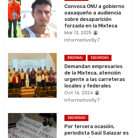
c
Convoca ONU a gobierno
oaxaqueño a audiencia
i
sobre desaparición
forzada en la Mixteca
ó
Mar 13, 2025
Informativo6y7
n
d
REGIONAL
SEGURIDAD
Demandan empresarios
e
de la Mixteca, atención
urgente a las carreteras
e
locales y federales
Oct 14, 2024
n
Informativo6y7
t
SEGURIDAD
r
Por tercera ocasión,
periodista Saúl Salazar es