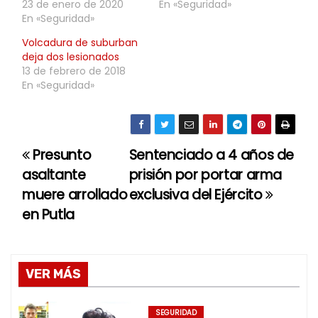
23 de enero de 2020
En «Seguridad»
En «Seguridad»
Volcadura de suburban
deja dos lesionados
13 de febrero de 2018
En «Seguridad»
Presunto
Sentenciado a 4 años de
N
asaltante
prisión por portar arma
a
muere arrollado
exclusiva del Ejército
en Putla
v
e
g
VER MÁS
a
SEGURIDAD