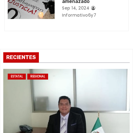
a
amenazado
Sep 14, 2024
d
Informativo6y7
a
s
RECIENTES
ESTATAL
REGIONAL