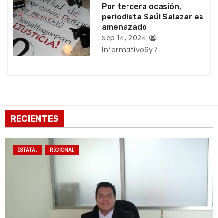
r
Por tercera ocasión,
periodista Saúl Salazar es
a
amenazado
Sep 14, 2024
d
Informativo6y7
a
s
RECIENTES
ESTATAL
REGIONAL