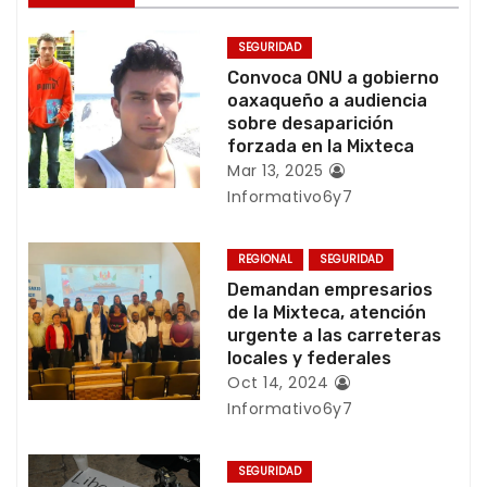
a
SEGURIDAD
c
Convoca ONU a gobierno
oaxaqueño a audiencia
i
sobre desaparición
forzada en la Mixteca
ó
Mar 13, 2025
Informativo6y7
n
d
REGIONAL
SEGURIDAD
Demandan empresarios
e
de la Mixteca, atención
urgente a las carreteras
e
locales y federales
Oct 14, 2024
n
Informativo6y7
t
SEGURIDAD