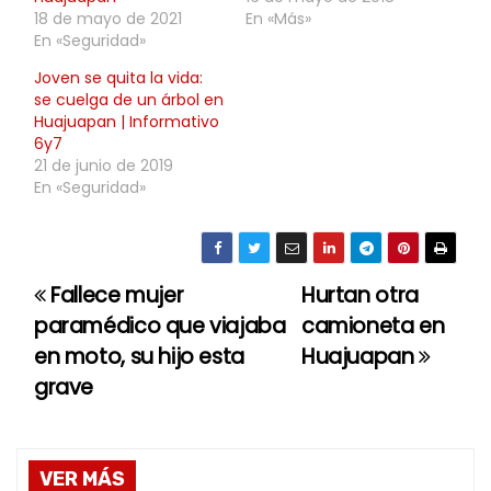
18 de mayo de 2021
En «Más»
En «Seguridad»
Joven se quita la vida:
se cuelga de un árbol en
Huajuapan | Informativo
6y7
21 de junio de 2019
En «Seguridad»
Fallece mujer
Hurtan otra
N
paramédico que viajaba
camioneta en
a
en moto, su hijo esta
Huajuapan
grave
v
e
g
VER MÁS