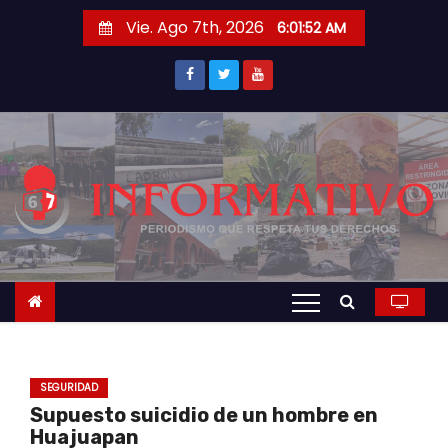
S
Vie. Ago 7th, 2026
6:01:53 AM
a
l
t
a
r
a
l
c
o
n
t
e
n
SEGURIDAD
i
Supuesto suicidio de un hombre en
d
Huajuapan