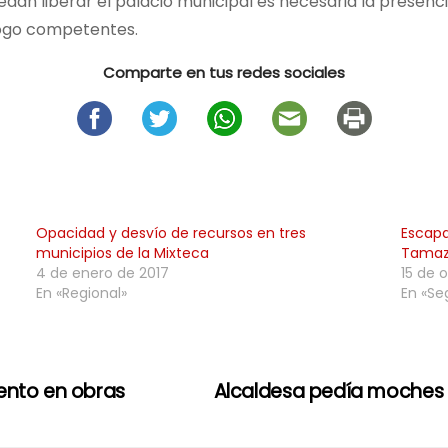
n liberar el palacio municipal es necesaria la presenci
alogo competentes.
Comparte en tus redes sociales
Opacidad y desvío de recursos en tres
Escapa
municipios de la Mixteca
Tamaz
4 de enero de 2017
15 de 
En «Regional»
En «Se
ento en obras
Alcaldesa pedía moches p