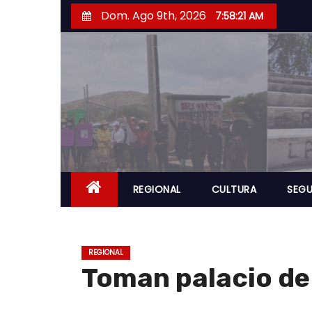
S
Dom. Ago 9th, 2026
7:58:22 AM
a
l
t
a
r
a
l
c
o
REGIONAL
CULTURA
SEGU
n
t
e
REGIONAL
n
Toman palacio de
i
d