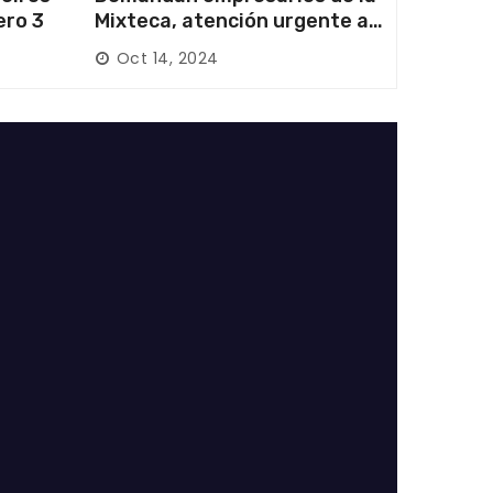
ero 3
Mixteca, atención urgente a
las carreteras locales y
Oct 14, 2024
federales