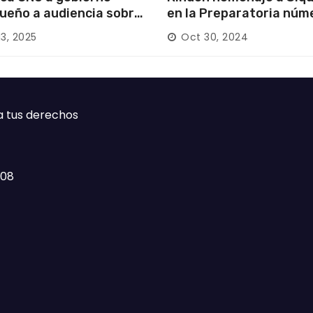
ueño a audiencia sobre
en la Preparatoria núm
rición forzada en la
13, 2025
Oct 30, 2024
ca
a tus derechos
408