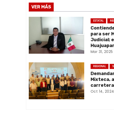
v
VER MÁS
e
ESTATAL
RE
Contiend
g
para ser 
a
Judicial; 
Huajuapan
c
Mar 31, 2025
i
REGIONAL
S
ó
Demandan 
Mixteca, 
n
carretera
Oct 14, 202
d
e