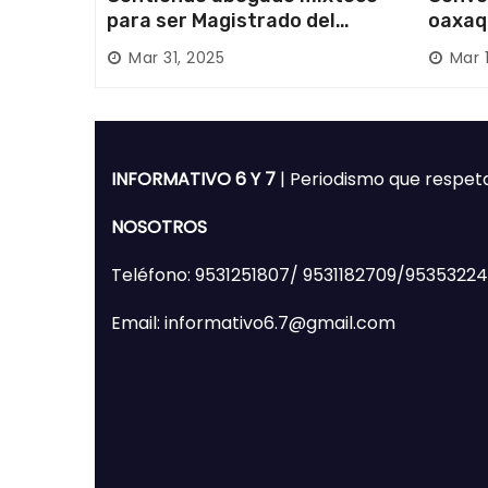
para ser Magistrado del
oaxaq
Poder Judicial; es originario
desapa
Mar 31, 2025
Mar 
de Huajuapan de León
Mixte
INFORMATIVO 6 Y 7
| Periodismo que respet
NOSOTROS
Teléfono: 9531251807/ 9531182709/9535322
Email: informativo6.7@gmail.com