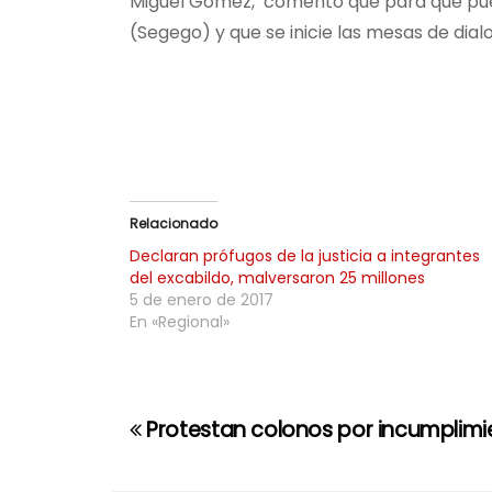
Miguel Gómez, comentó que para que pueda
(Segego) y que se inicie las mesas de di
Relacionado
Declaran prófugos de la justicia a integrantes
del excabildo, malversaron 25 millones
5 de enero de 2017
En «Regional»
Protestan colonos por incumplimi
N
a