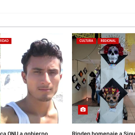
RIDAD
CULTURA
REGIONAL
ca ONU a gobierno
Rinden homenaje a Siqu