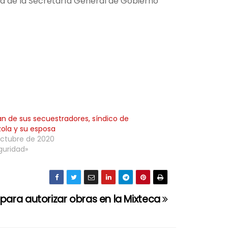
a de la Secretaría General de Gobierno
n de sus secuestradores, síndico de
ola y su esposa
octubre de 2020
guridad»
ara autorizar obras en la Mixteca