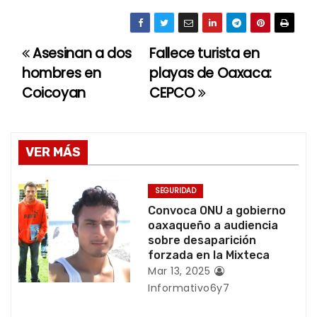
Asesinan a dos
Fallece turista en
N
hombres en
playas de Oaxaca:
a
Coicoyan
CEPCO
v
e
VER MÁS
g
SEGURIDAD
a
Convoca ONU a gobierno
oaxaqueño a audiencia
c
sobre desaparición
forzada en la Mixteca
i
Mar 13, 2025
Informativo6y7
ó