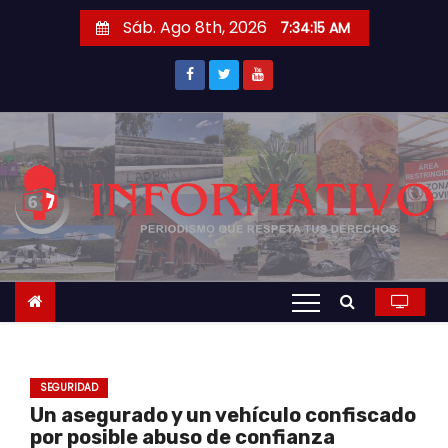
S
Sáb. Ago 8th, 2026
7:34:16 AM
a
l
t
a
r
a
l
c
o
n
t
e
n
SEGURIDAD
i
Un asegurado y un vehículo confiscado
d
por posible abuso de confianza