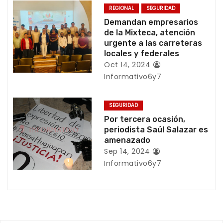
n
REGIONAL
SEGURIDAD
Demandan empresarios
d
de la Mixteca, atención
urgente a las carreteras
e
locales y federales
e
Oct 14, 2024
Informativo6y7
n
t
SEGURIDAD
Por tercera ocasión,
r
periodista Saúl Salazar es
amenazado
a
Sep 14, 2024
Informativo6y7
d
a
s