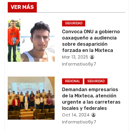
e
VER MÁS
g
SEGURIDAD
a
Convoca ONU a gobierno
oaxaqueño a audiencia
c
sobre desaparición
forzada en la Mixteca
i
Mar 13, 2025
Informativo6y7
ó
n
REGIONAL
SEGURIDAD
Demandan empresarios
d
de la Mixteca, atención
urgente a las carreteras
e
locales y federales
e
Oct 14, 2024
Informativo6y7
n