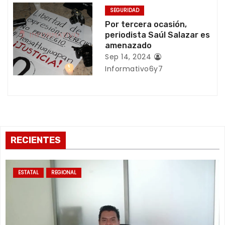
t
SEGURIDAD
Por tercera ocasión,
r
periodista Saúl Salazar es
amenazado
a
Sep 14, 2024
Informativo6y7
d
a
s
RECIENTES
ESTATAL
REGIONAL