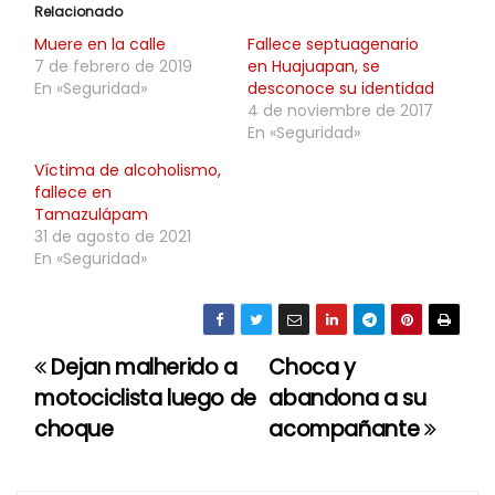
Relacionado
Muere en la calle
Fallece septuagenario
7 de febrero de 2019
en Huajuapan, se
En «Seguridad»
desconoce su identidad
4 de noviembre de 2017
En «Seguridad»
Víctima de alcoholismo,
fallece en
Tamazulápam
31 de agosto de 2021
En «Seguridad»
Dejan malherido a
Choca y
N
motociclista luego de
abandona a su
a
choque
acompañante
v