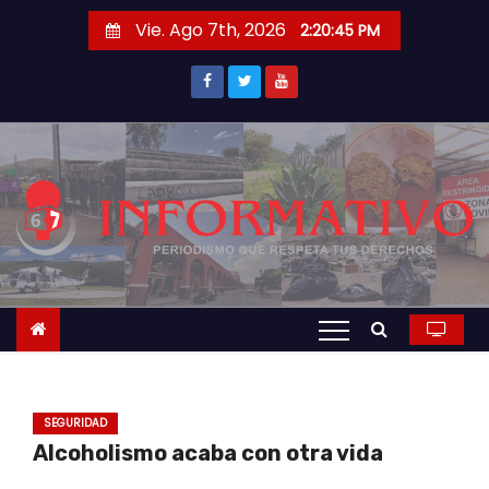
S
Vie. Ago 7th, 2026
2:20:45 PM
a
l
t
a
r
a
l
c
o
n
t
e
n
SEGURIDAD
i
Alcoholismo acaba con otra vida
d