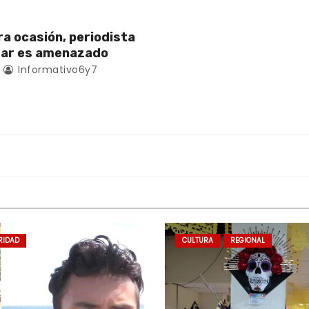
ra ocasión, periodista
zar es amenazado
Informativo6y7
RIDAD
CULTURA
REGIONAL