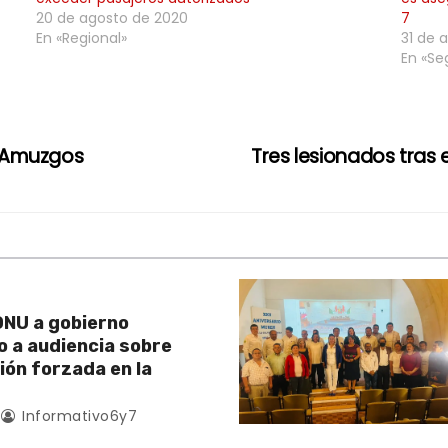
20 de agosto de 2020
7
En «Regional»
31 de 
En «Se
n Amuzgos
Tres lesionados tras
NU a gobierno
 a audiencia sobre
ión forzada en la
Informativo6y7