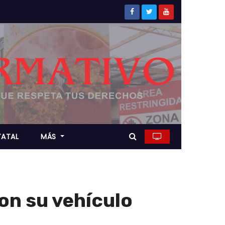
TATAL
MÁS
on su vehículo