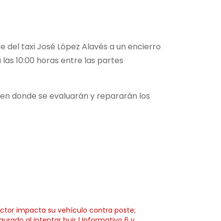
re del taxi José López Alavés a un encierro
las 10:00 horas entre las partes
o en donde se evaluarán y repararán los
tor impacta su vehículo contra poste;
gurado al intentar huir | Informativo 6 y