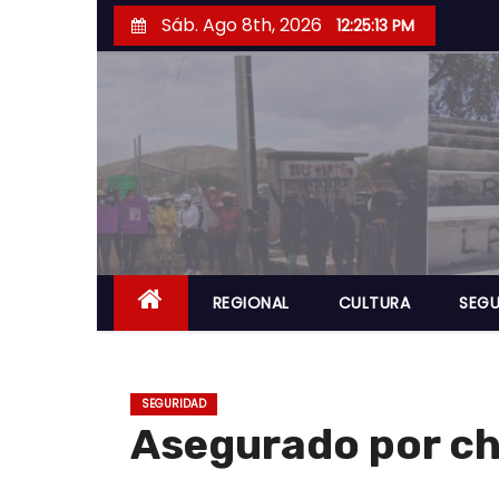
S
Sáb. Ago 8th, 2026
12:25:14 PM
a
l
t
a
r
a
l
c
o
REGIONAL
CULTURA
SEGU
n
t
e
SEGURIDAD
n
Asegurado por cho
i
d