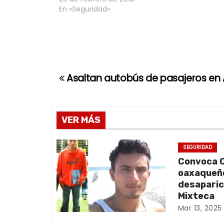
En «Seguridad»
Asaltan autobús de pasajeros e
N
a
v
VER MÁS
e
SEGURIDAD
Convoca O
g
oaxaqueño
a
desaparic
Mixteca
c
Mar 13, 2025