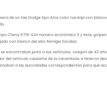
sera de un taxi Dodge tipo Atos color naranja con blanco
do.
 tipo Chevy 6716-SJH número económico 11 y éste, golpeó
ado con blanco del sitio Remigio Sarabia.
e encontraban junto a sus vehículos, Joaquín de 43 años y
r del vehículo causante de la carambola, e hicieron des
lamaban a las autoridades correspondientes para que acud